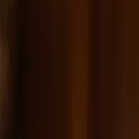
GUSTO
KÜLTÜR SANAT
SEYAHAT
GÜZELLİK
HIZ
PORTRE
DERGİLER
🇺🇸