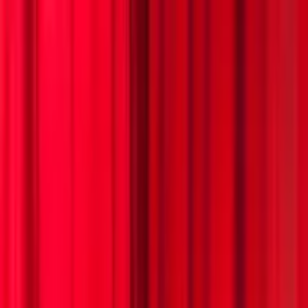
İçeriğe atla
🌑
--
:
--
TR
🇺🇸
YÜKSEK SAATÇİLİK
YAŞAM STİLİ