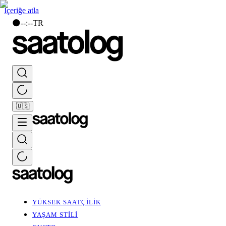
İçeriğe atla
🌑
--
:
--
TR
🇺🇸
YÜKSEK SAATÇİLİK
YAŞAM STİLİ