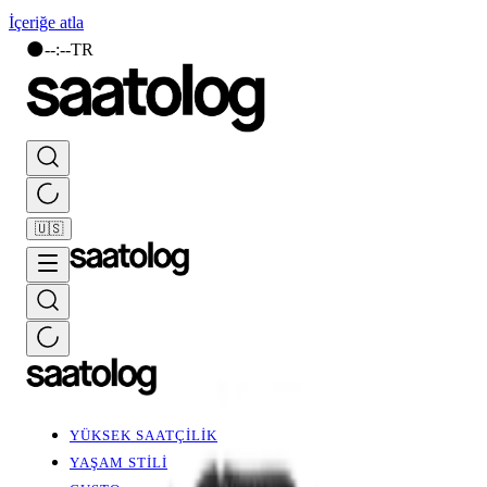
İçeriğe atla
🌑
--
:
--
TR
🇺🇸
YÜKSEK SAATÇİLİK
YAŞAM STİLİ