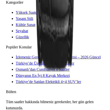
Kategoriler
Yüksek Saatçilik
Yaşam Stili
Kültür Sanat
Seyahat
Güzellik
Popüler Konular
İzlemeniz Gereken 15 Yeni Kore Dizisi – 2026 Güncel
Türkiye’de Üretilen Yerli Otomobiller
Osmanlı’dan Cumhuriyet’e Saatler
Dünyanın En İyi 8 Kayak Merkezi
Türkiye’de Satılan Elektrikli 4×4 SUV’ler
Bülten
Tüm saatler hakkında bilmeniz gerekenler, her gün gelen
kutunuzda.