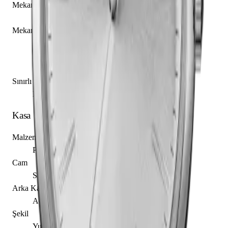
Mekanizma Adı
Zenith caliber Elite 679
Mekanizma Açıklaması
Saat
Dakika
Saniye
Sınırlı Üretim
Hayır
Kasa
Malzeme
Paslanmaz Çelik
Cam
Safir
Arka Kapak
Açık
Şekil
Yuvarlak