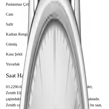
Paslanmaz Çelik
Cam
Safir
Kadran Rengi
Gümüş
Kasa Şekli
Yuvarlak
Saat Hakkında
03.2290.679/01.C493 referansıyla tanımlanan bu model,
Zenith Elite koleksiyonunun bir parçasıdır. 39.00 mm
çapındaki paslanmaz çelik kasası safir cam ile korunmaktadır.
Zenith caliber Elite 679 mekanizma ile donatılmış olan bu saat,