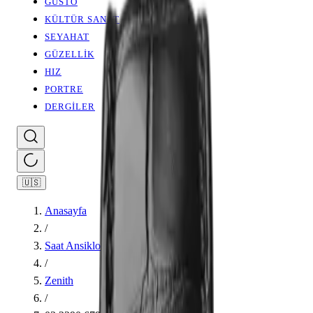
GUSTO
KÜLTÜR SANAT
SEYAHAT
GÜZELLİK
HIZ
PORTRE
DERGİLER
🇺🇸
Anasayfa
/
Saat Ansiklopedisi
/
Zenith
/