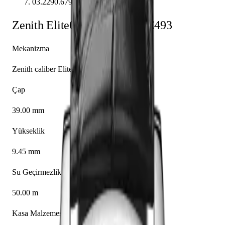
03.2290.679/01.C493
Zenith
Elite
03.2290.679/01.C493
Mekanizma
Zenith caliber Elite 679
Çap
39.00 mm
Yükseklik
9.45 mm
Su Geçirmezlik
50.00 m
Kasa Malzemesi