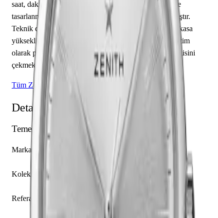
saat, dakika özelliklerine sahiptir. Kadran gümüş renkte
tasarlanmış olup çubuk / nokta indekslerle tamamlanmıştır.
Teknik detaylarında 50.00 m su geçirmezlik, 9.45 mm kasa
yüksekliği, açık arka kapak öne çıkmaktadır. Sınırlı üretim
olarak piyasaya sunulan bu model, koleksiyonerlerin ilgisini
çekmektedir.
Tüm Zenith Modelleri
Detaylı Teknik Özellikler
Temel Bilgiler
Marka
Zenith
Koleksiyon
Elite
Referans
03.2290.679/01.C493