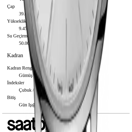
Çap
39.00 mm
Yükseklik
9.45 mm
Su Geçirmezlik
50.00 m
Kadran
Kadran Rengi
Gümüş
İndeksler
Çubuk / Nokta
Bitiş
Gün Işığı