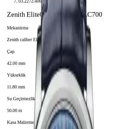
03.2272.4069/51.C700
Zenith
Elite
03.2272.4069/51.C700
Mekanizma
Zenith caliber El Primero 4069
Çap
42.00 mm
Yükseklik
11.80 mm
Su Geçirmezlik
50.00 m
Kasa Malzemesi