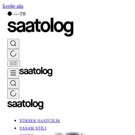
İçeriğe atla
🌑
--
:
--
TR
🇺🇸
YÜKSEK SAATÇİLİK
YAŞAM STİLİ