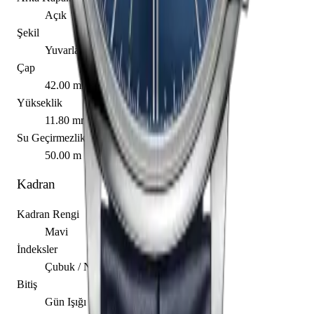
Açık
Şekil
Yuvarlak
Çap
42.00 mm
Yükseklik
11.80 mm
Su Geçirmezlik
50.00 m
Kadran
Kadran Rengi
Mavi
İndeksler
Çubuk / Nokta
Bitiş
Gün Işığı