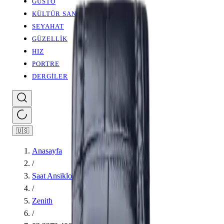
GUSTO
KÜLTÜR SANAT
SEYAHAT
GÜZELLİK
HIZ
PORTRE
DERGİLER
🇺🇸
Anasayfa
/
Saat Ansiklopedisi
/
Zenith
/