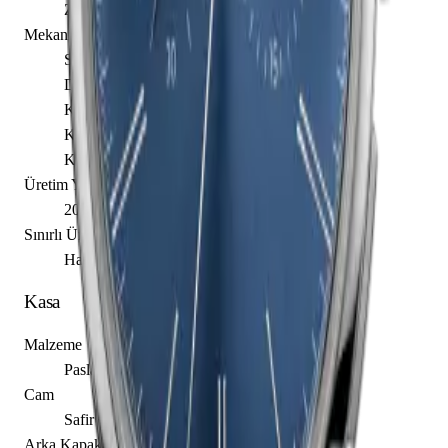
Zenith caliber El Primero 4069
Mekanizma Açıklaması
Saat
Dakika
Küçük Saniye
Kronograf
Kolon Çarkı
Üretim Yılı
2015
Sınırlı Üretim
Hayır
Kasa
Malzeme
Paslanmaz Çelik
Cam
Safir
Arka Kapak