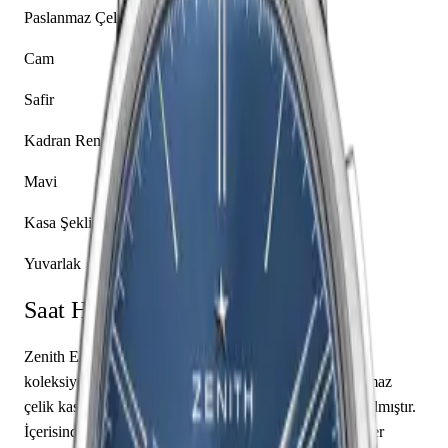
Paslanmaz Çelik
Cam
Safir
Kadran Rengi
Mavi
Kasa Şekli
Yuvarlak
Saat Hakkında
Zenith Elite 03.2272.4069/51.C700, markanın Elite
koleksiyonuna ait bir kol saati modelidir. Saatin paslanmaz
çelik kasası 42.00 mm çapa sahip olup safir cam kullanılmıştır.
İçerisinde Zenith caliber El Primero 4069 mekanizma yer