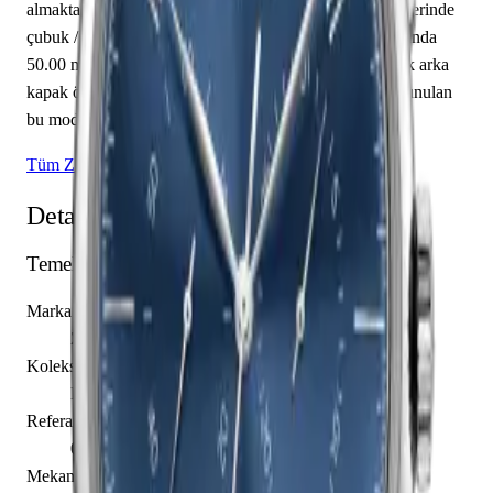
almakta olup saat, dakika sunmaktadır. Mavi kadranı üzerinde
çubuk / nokta indeksler yer almaktadır. Teknik detaylarında
50.00 m su geçirmezlik, 11.80 mm kasa yüksekliği, açık arka
kapak öne çıkmaktadır. Sınırlı üretim olarak piyasaya sunulan
bu model, koleksiyonerlerin ilgisini çekmektedir.
Tüm Zenith Modelleri
Detaylı Teknik Özellikler
Temel Bilgiler
Marka
Zenith
Koleksiyon
Elite
Referans
03.2272.4069/51.C700
Mekanizma Adı