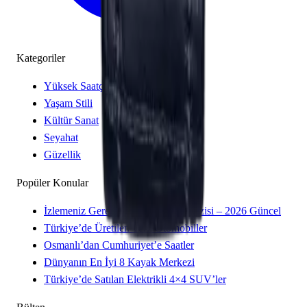
Kategoriler
Yüksek Saatçilik
Yaşam Stili
Kültür Sanat
Seyahat
Güzellik
Popüler Konular
İzlemeniz Gereken 15 Yeni Kore Dizisi – 2026 Güncel
Türkiye’de Üretilen Yerli Otomobiller
Osmanlı’dan Cumhuriyet’e Saatler
Dünyanın En İyi 8 Kayak Merkezi
Türkiye’de Satılan Elektrikli 4×4 SUV’ler