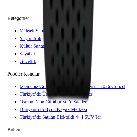
Kategoriler
Yüksek Saatçilik
Yaşam Stili
Kültür Sanat
Seyahat
Güzellik
Popüler Konular
İzlemeniz Gereken 15 Yeni Kore Dizisi – 2026 Güncel
Türkiye’de Üretilen Yerli Otomobiller
Osmanlı’dan Cumhuriyet’e Saatler
Dünyanın En İyi 8 Kayak Merkezi
Türkiye’de Satılan Elektrikli 4×4 SUV’ler
Bülten