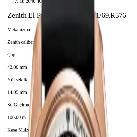
18.2040.4061/69.R576
Zenith
El Primero
18.2040.4061/69.R576
Mekanizma
Zenith caliber El Primero 4061
Çap
42.00 mm
Yükseklik
14.05 mm
Su Geçirmezlik
100.00 m
Kasa Malzemesi