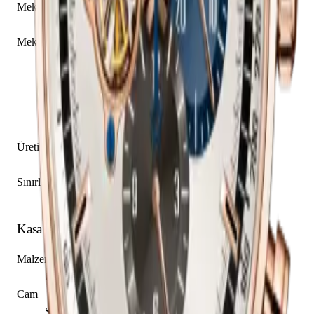
Mekanizma Adı
Zenith caliber El Primero 4061
Mekanizma Açıklaması
Saat
Dakika
Küçük Saniye
Kronograf
Kolon Çarkı
Üretim Yılı
2016
Sınırlı Üretim
Hayır
Kasa
Malzeme
Pembe Altın
Cam
Safir