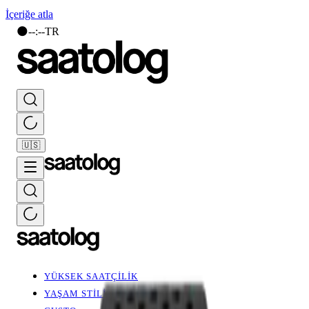
İçeriğe atla
🌑
--
:
--
TR
🇺🇸
YÜKSEK SAATÇİLİK
YAŞAM STİLİ