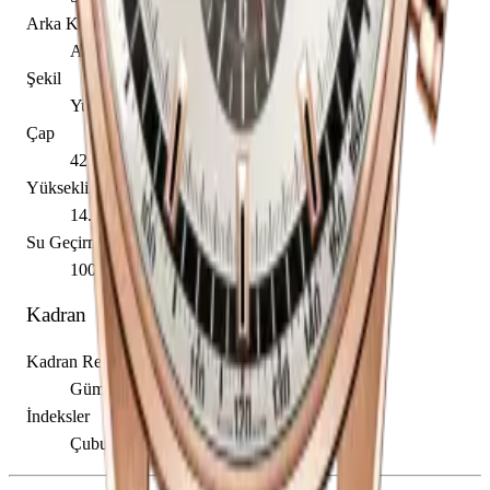
Arka Kapak
Açık
Şekil
Yuvarlak
Çap
42.00 mm
Yükseklik
14.05 mm
Su Geçirmezlik
100.00 m
Kadran
Kadran Rengi
Gümüş
İndeksler
Çubuk / Nokta