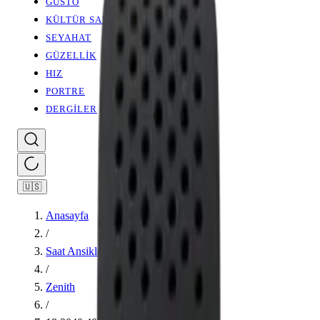
GUSTO
KÜLTÜR SANAT
SEYAHAT
GÜZELLİK
HIZ
PORTRE
DERGİLER
🇺🇸
Anasayfa
/
Saat Ansiklopedisi
/
Zenith
/