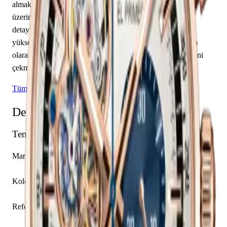
almakta olup saat, dakika sunmaktadır. Gümüş kadranı
üzerinde çubuk / nokta indeksler yer almaktadır. Teknik
detaylarında 100.00 m su geçirmezlik, 14.05 mm kasa
yüksekliği, açık arka kapak öne çıkmaktadır. Sınırlı üretim
olarak piyasaya sunulan bu model, koleksiyonerlerin ilgisini
çekmektedir.
Tüm Zenith Modelleri
Detaylı Teknik Özellikler
Temel Bilgiler
Marka
Zenith
Koleksiyon
El Primero
Referans
18.2040.4061/69.R576