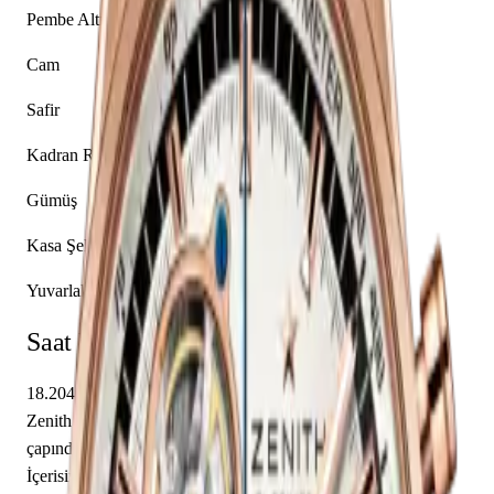
Pembe Altın
Cam
Safir
Kadran Rengi
Gümüş
Kasa Şekli
Yuvarlak
Saat Hakkında
18.2040.4061/69.R576 referansıyla tanımlanan bu model,
Zenith El Primero koleksiyonunun bir parçasıdır. 42.00 mm
çapındaki pembe altın kasası safir cam ile korunmaktadır.
İçerisinde Zenith caliber El Primero 4061 mekanizma yer