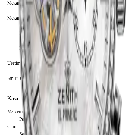
Mekanizma Adı
Zenith caliber El Primero 4062
Mekanizma Açıklaması
Saat
Dakika
Küçük Saniye
Kronograf
Kolon Çarkı
Üretim Yılı
2015
Sınırlı Üretim
Hayır
Kasa
Malzeme
Paslanmaz Çelik
Cam
Safir