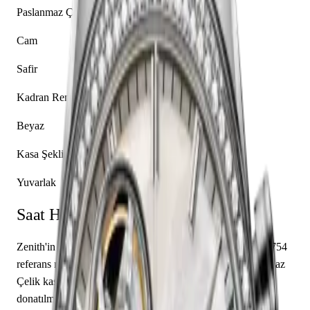
Paslanmaz Çelik
Cam
Safir
Kadran Rengi
Beyaz
Kasa Şekli
Yuvarlak
Saat Hakkında
Zenith'in El Primero koleksiyonundan 16.2150.4062/81.C754
referans numaralı bu model, seçkin bir kol saatidir. Paslanmaz
Çelik kasası 38.00 mm çapında tasarlanmış ve safir cam ile
donatılmıştır. İçerisinde Zenith caliber El Primero 4062