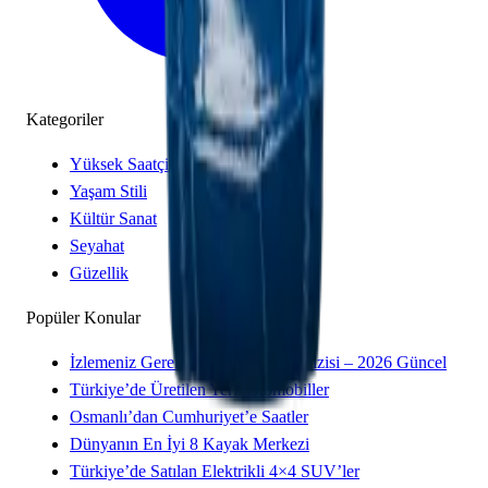
Kategoriler
Yüksek Saatçilik
Yaşam Stili
Kültür Sanat
Seyahat
Güzellik
Popüler Konular
İzlemeniz Gereken 15 Yeni Kore Dizisi – 2026 Güncel
Türkiye’de Üretilen Yerli Otomobiller
Osmanlı’dan Cumhuriyet’e Saatler
Dünyanın En İyi 8 Kayak Merkezi
Türkiye’de Satılan Elektrikli 4×4 SUV’ler