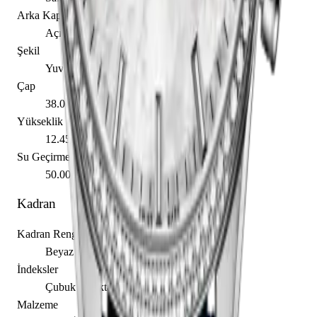
Arka Kapak
Açık
Şekil
Yuvarlak
Çap
38.00 mm
Yükseklik
12.45 mm
Su Geçirmezlik
50.00 m
Kadran
Kadran Rengi
Beyaz
İndeksler
Çubuk / Nokta
Malzeme