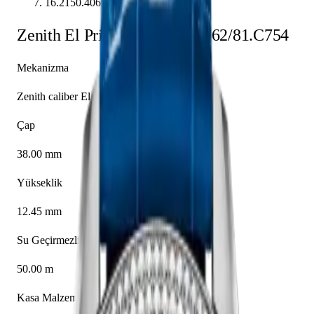
16.2150.4062/81.C754
Zenith
El Primero
16.2150.4062/81.C754
Mekanizma
Zenith caliber El Primero 4062
Çap
38.00 mm
Yükseklik
12.45 mm
Su Geçirmezlik
50.00 m
Kasa Malzemesi