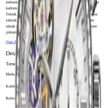
mekanizma yer almakta olup saat, dakika sunmaktadır. Beyaz
kadranı üzerinde çubuk / nokta indeksler yer almaktadır.
Teknik detaylarında 50.00 m su geçirmezlik, 12.45 mm kasa
yüksekliği, açık arka kapak öne çıkmaktadır. Sınırlı üretim
olarak piyasaya sunulan bu model, koleksiyonerlerin ilgisini
çekmektedir.
Tüm Zenith Modelleri
Detaylı Teknik Özellikler
Temel Bilgiler
Marka
Zenith
Koleksiyon
El Primero
Referans
16.2150.4062/81.C754