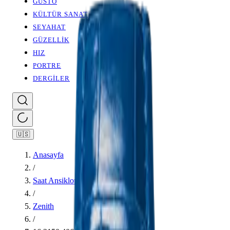
GUSTO
KÜLTÜR SANAT
SEYAHAT
GÜZELLİK
HIZ
PORTRE
DERGİLER
🇺🇸
Anasayfa
/
Saat Ansiklopedisi
/
Zenith
/