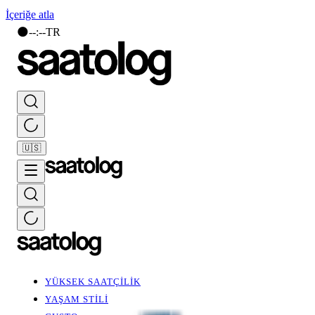
İçeriğe atla
🌑
--
:
--
TR
🇺🇸
YÜKSEK SAATÇİLİK
YAŞAM STİLİ