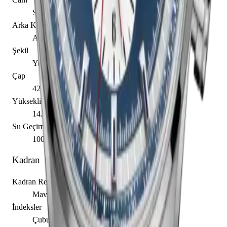
Safir
Arka Kapak
Açık
Şekil
Yuvarlak
Çap
42.00 mm
Yükseklik
14.50 mm
Su Geçirmezlik
100.00 m
Kadran
Kadran Rengi
Mavi
İndeksler
Çubuk / Nokta