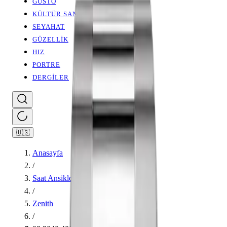
GUSTO
KÜLTÜR SANAT
SEYAHAT
GÜZELLİK
HIZ
PORTRE
DERGİLER
🇺🇸
Anasayfa
/
Saat Ansiklopedisi
/
Zenith
/