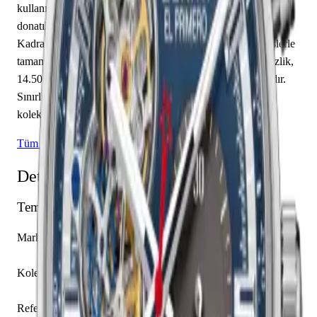
kullanılmıştır. Zenith caliber El Primero 4061 mekanizma ile
donatılmış olan bu saat, saat, dakika özelliklerine sahiptir.
Kadran mavi renkte tasarlanmış olup çubuk / nokta indekslerle
tamamlanmıştır. Teknik detaylarında 100.00 m su geçirmezlik,
14.50 mm kasa yüksekliği, açık arka kapak öne çıkmaktadır.
Sınırlı üretim olarak piyasaya sunulan bu model,
koleksiyonerlerin ilgisini çekmektedir.
Tüm Zenith Modelleri
Detaylı Teknik Özellikler
Temel Bilgiler
Marka
Zenith
Koleksiyon
El Primero
Referans