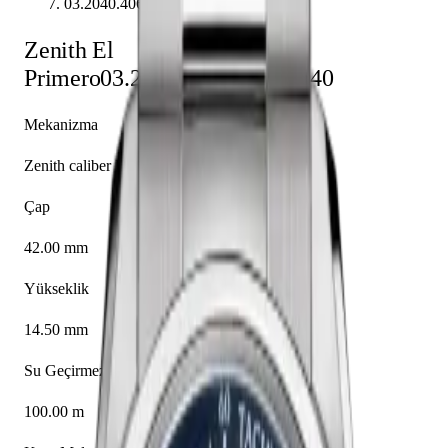
03.2040.4061/52.M2040
Zenith
El
Primero
03.2040.4061/52.M2040
Mekanizma
Zenith caliber El Primero 4061
Çap
42.00 mm
Yükseklik
14.50 mm
Su Geçirmezlik
100.00 m