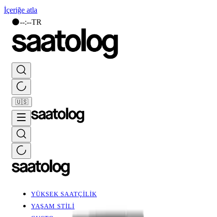
İçeriğe atla
🌑
--
:
--
TR
🇺🇸
YÜKSEK SAATÇİLİK
YAŞAM STİLİ