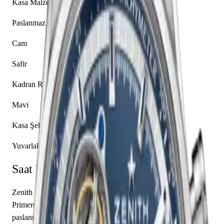
Kasa Malzemesi
Paslanmaz Çelik
Cam
Safir
Kadran Rengi
Mavi
Kasa Şekli
Yuvarlak
Saat Hakkında
Zenith El Primero 03.2040.4061/52.M2040, markanın El
Primero koleksiyonuna ait bir kol saati modelidir. Saatin
paslanmaz çelik kasası 42.00 mm çapa sahip olup safir cam