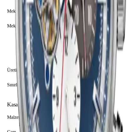
03.2040.4061/52.M2040
Mekanizma Adı
Zenith caliber El Primero 4061
Mekanizma Açıklaması
Saat
Dakika
Küçük Saniye
Kronograf
Kolon Çarkı
Üretim Yılı
2017 - 2021
Sınırlı Üretim
Hayır
Kasa
Malzeme
Paslanmaz Çelik
Cam