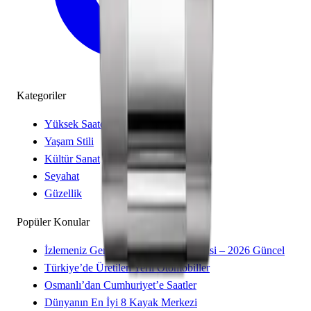
Kategoriler
Yüksek Saatçilik
Yaşam Stili
Kültür Sanat
Seyahat
Güzellik
Popüler Konular
İzlemeniz Gereken 15 Yeni Kore Dizisi – 2026 Güncel
Türkiye’de Üretilen Yerli Otomobiller
Osmanlı’dan Cumhuriyet’e Saatler
Dünyanın En İyi 8 Kayak Merkezi