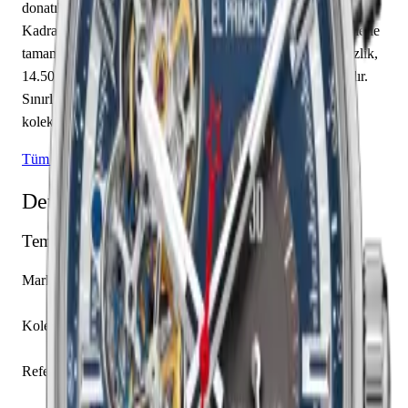
donatılmış olan bu saat, saat, dakika özelliklerine sahiptir.
Kadran mavi renkte tasarlanmış olup çubuk / nokta indekslerle
tamamlanmıştır. Teknik detaylarında 100.00 m su geçirmezlik,
14.50 mm kasa yüksekliği, açık arka kapak öne çıkmaktadır.
Sınırlı üretim olarak piyasaya sunulan bu model,
koleksiyonerlerin ilgisini çekmektedir.
Tüm Zenith Modelleri
Detaylı Teknik Özellikler
Temel Bilgiler
Marka
Zenith
Koleksiyon
El Primero
Referans
03.2040.4061/52.C802