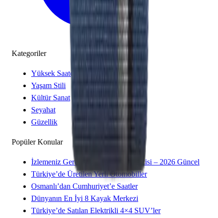
Kategoriler
Yüksek Saatçilik
Yaşam Stili
Kültür Sanat
Seyahat
Güzellik
Popüler Konular
İzlemeniz Gereken 15 Yeni Kore Dizisi – 2026 Güncel
Türkiye’de Üretilen Yerli Otomobiller
Osmanlı’dan Cumhuriyet’e Saatler
Dünyanın En İyi 8 Kayak Merkezi
Türkiye’de Satılan Elektrikli 4×4 SUV’ler