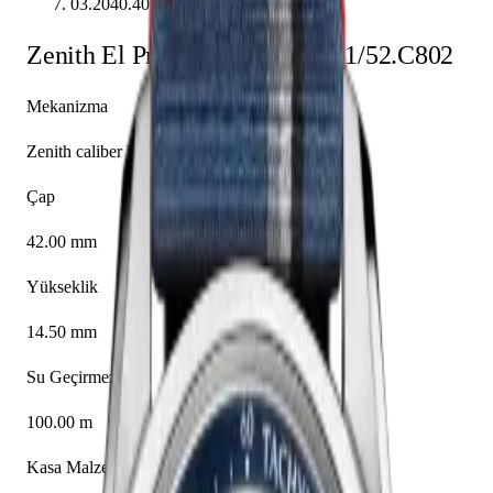
03.2040.4061/52.C802
Zenith
El Primero
03.2040.4061/52.C802
Mekanizma
Zenith caliber El Primero 4061
Çap
42.00 mm
Yükseklik
14.50 mm
Su Geçirmezlik
100.00 m
Kasa Malzemesi