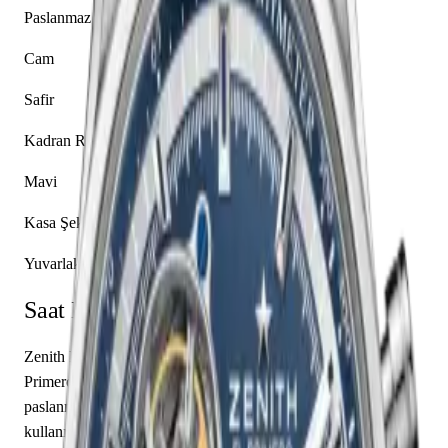
Paslanmaz Çelik
Cam
Safir
Kadran Rengi
Mavi
Kasa Şekli
Yuvarlak
Saat Hakkında
Zenith El Primero 03.2040.4061/52.C802, markanın El
Primero koleksiyonuna ait bir kol saati modelidir. Saatin
paslanmaz çelik kasası 42.00 mm çapa sahip olup safir cam
kullanılmıştır. Zenith caliber El Primero 4061 mekanizma ile