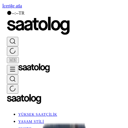
İçeriğe atla
🌑
--
:
--
TR
🇺🇸
YÜKSEK SAATÇİLİK
YAŞAM STİLİ