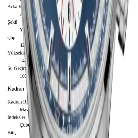
Arka Kapak
Açık
Şekil
Yuvarlak
Çap
42.00 mm
Yükseklik
14.50 mm
Su Geçirmezlik
100.00 m
Kadran
Kadran Rengi
Mavi
İndeksler
Çubuk / Nokta
Bitiş