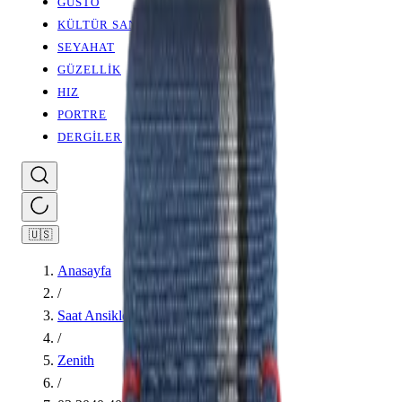
GUSTO
KÜLTÜR SANAT
SEYAHAT
GÜZELLİK
HIZ
PORTRE
DERGİLER
🇺🇸
Anasayfa
/
Saat Ansiklopedisi
/
Zenith
/