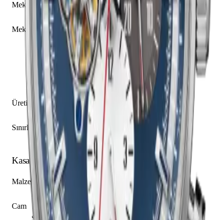
Mekanizma Adı
Zenith caliber El Primero 4061
Mekanizma Açıklaması
Saat
Dakika
Küçük Saniye
Kronograf
Kolon Çarkı
Üretim Yılı
2017 - 2021
Sınırlı Üretim
Hayır
Kasa
Malzeme
Paslanmaz Çelik
Cam
Safir