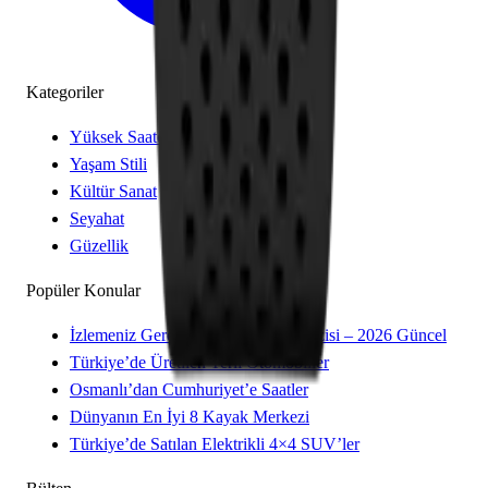
Kategoriler
Yüksek Saatçilik
Yaşam Stili
Kültür Sanat
Seyahat
Güzellik
Popüler Konular
İzlemeniz Gereken 15 Yeni Kore Dizisi – 2026 Güncel
Türkiye’de Üretilen Yerli Otomobiller
Osmanlı’dan Cumhuriyet’e Saatler
Dünyanın En İyi 8 Kayak Merkezi
Türkiye’de Satılan Elektrikli 4×4 SUV’ler