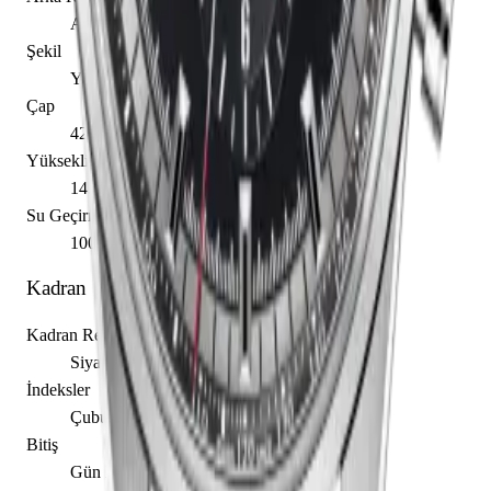
Açık
Şekil
Yuvarlak
Çap
42.00 mm
Yükseklik
14.05 mm
Su Geçirmezlik
100.00 m
Kadran
Kadran Rengi
Siyah
İndeksler
Çubuk / Nokta
Bitiş
Gün Işığı