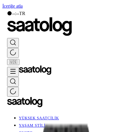
İçeriğe atla
🌑
--
:
--
TR
🇺🇸
YÜKSEK SAATÇİLİK
YAŞAM STİLİ