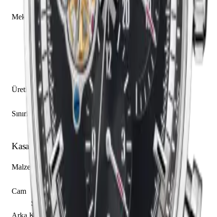
Zenith caliber El Primero 4061
Mekanizma Açıklaması
Saat
Dakika
Küçük Saniye
Kronograf
Kolon Çarkı
Üretim Yılı
2017 - 2021
Sınırlı Üretim
Hayır
Kasa
Malzeme
Paslanmaz Çelik
Cam
Safir
Arka Kapak