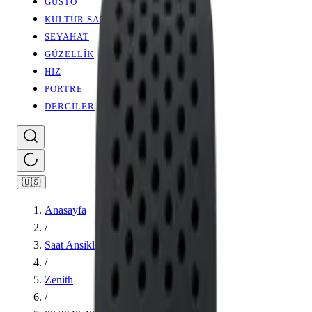
GUSTO
KÜLTÜR SANAT
SEYAHAT
GÜZELLİK
HIZ
PORTRE
DERGİLER
🇺🇸
Anasayfa
/
Saat Ansiklopedisi
/
Zenith
/