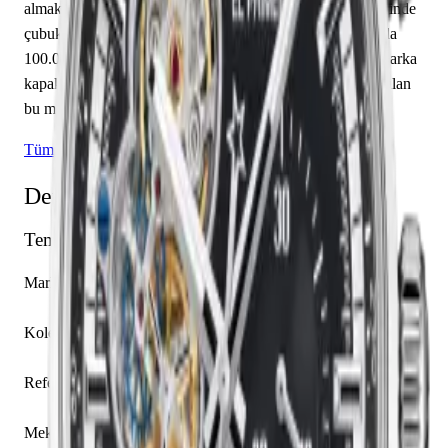
almakta olup saat, dakika sunmaktadır. Siyah kadranı üzerinde
çubuk / nokta indeksler yer almaktadır. Teknik detaylarında
100.00 m su geçirmezlik, 14.05 mm kasa yüksekliği, açık arka
kapak öne çıkmaktadır. Sınırlı üretim olarak piyasaya sunulan
bu model, koleksiyonerlerin ilgisini çekmektedir.
Tüm Zenith Modelleri
Detaylı Teknik Özellikler
Temel Bilgiler
Marka
Zenith
Koleksiyon
El Primero
Referans
03.2040.4061/21.R576
Mekanizma Adı