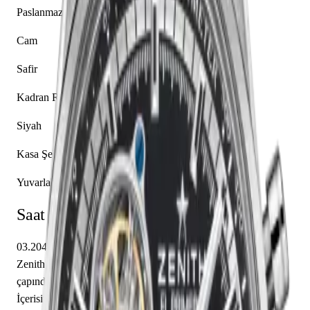
Paslanmaz Çelik
Cam
Safir
Kadran Rengi
Siyah
Kasa Şekli
Yuvarlak
Saat Hakkında
03.2040.4061/21.R576 referansıyla tanımlanan bu model,
Zenith El Primero koleksiyonunun bir parçasıdır. 42.00 mm
çapındaki paslanmaz çelik kasası safir cam ile korunmaktadır.
İçerisinde Zenith caliber El Primero 4061 mekanizma yer