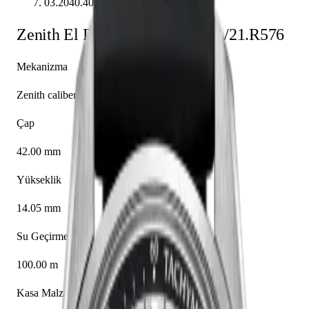
03.2040.4061/21.R576
Zenith
El Primero
03.2040.4061/21.R576
Mekanizma
Zenith caliber El Primero 4061
Çap
42.00 mm
Yükseklik
14.05 mm
Su Geçirmezlik
100.00 m
Kasa Malzemesi