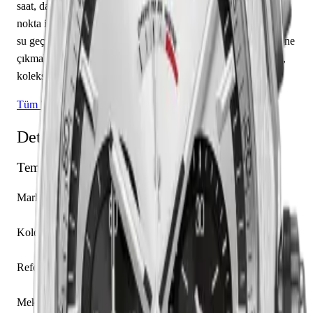
saat, dakika sunmaktadır. Gümüş kadranı üzerinde çubuk /
nokta indeksler yer almaktadır. Teknik detaylarında 100.00 m
su geçirmezlik, 14.50 mm kasa yüksekliği, açık arka kapak öne
çıkmaktadır. Sınırlı üretim olarak piyasaya sunulan bu model,
koleksiyonerlerin ilgisini çekmektedir.
Tüm Zenith Modelleri
Detaylı Teknik Özellikler
Temel Bilgiler
Marka
Zenith
Koleksiyon
Defy
Referans
95.9001.9004/01.M9000
Mekanizma Adı