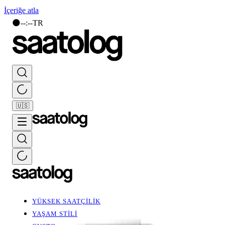
İçeriğe atla
🌑
--
:
--
TR
🇺🇸
YÜKSEK SAATÇİLİK
YAŞAM STİLİ