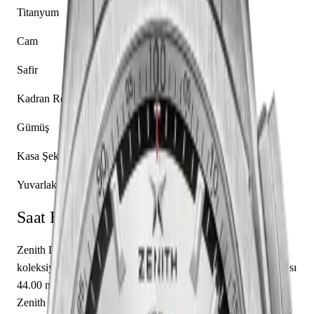
Titanyum
Cam
Safir
Kadran Rengi
Gümüş
Kasa Şekli
Yuvarlak
Saat Hakkında
Zenith Defy 95.9001.9004/01.M9000, markanın Defy
koleksiyonuna ait bir kol saati modelidir. Saatin titanyum kasası
44.00 mm çapa sahip olup safir cam kullanılmıştır. İçerisinde
Zenith caliber El Primero 9004 mekanizma yer almakta olup