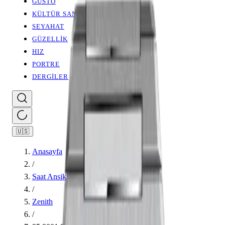
GUSTO
KÜLTÜR SANAT
SEYAHAT
GÜZELLİK
HIZ
PORTRE
DERGİLER
🇺🇸
Anasayfa
/
Saat Ansiklopedisi
/
Zenith
/