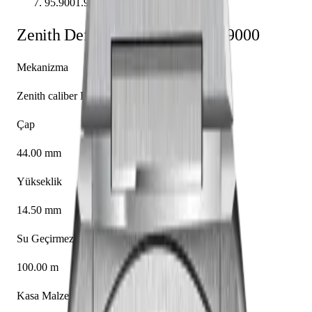
95.9001.9004/01.M9000
Zenith
Defy
95.9001.9004/01.M9000
Mekanizma
Zenith caliber El Primero 9004
Çap
44.00 mm
Yükseklik
14.50 mm
Su Geçirmezlik
100.00 m
Kasa Malzemesi