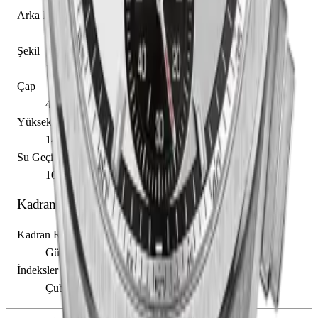
Arka Kapak
Açık
Şekil
Yuvarlak
Çap
44.00 mm
Yükseklik
14.50 mm
Su Geçirmezlik
100.00 m
Kadran
Kadran Rengi
Gümüş
İndeksler
Çubuk / Nokta