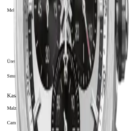
Zenith caliber El Primero 9004
Mekanizma Açıklaması
Saat
Dakika
Küçük Saniye
Kronograf
Kronometre
Güç Rezervi Göstergesi
Üretim Yılı
2018 - 2021
Sınırlı Üretim
Hayır
Kasa
Malzeme
Titanyum
Cam
Safir