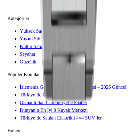
Kategoriler
Yüksek Saatçilik
Yaşam Stili
Kültür Sanat
Seyahat
Güzellik
Popüler Konular
İzlemeniz Gereken 15 Yeni Kore Dizisi – 2026 Güncel
Türkiye’de Üretilen Yerli Otomobiller
Osmanlı’dan Cumhuriyet’e Saatler
Dünyanın En İyi 8 Kayak Merkezi
Türkiye’de Satılan Elektrikli 4×4 SUV’ler
Bülten