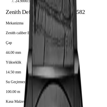
24.9000.9004/78.R582
Zenith
Defy
24.9000.9004/78.R582
Mekanizma
Zenith caliber El Primero 9004
Çap
44.00 mm
Yükseklik
14.50 mm
Su Geçirmezlik
100.00 m
Kasa Malzemesi