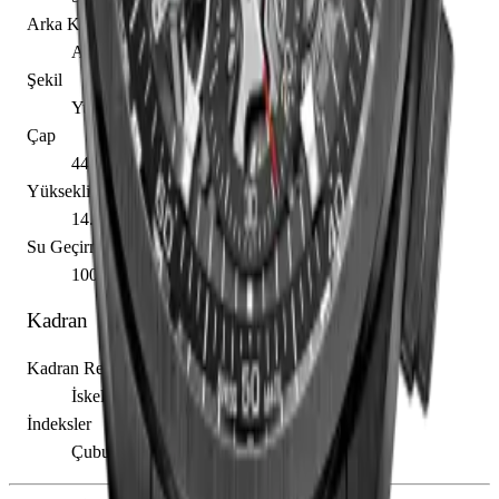
Arka Kapak
Açık
Şekil
Yuvarlak
Çap
44.00 mm
Yükseklik
14.50 mm
Su Geçirmezlik
100.00 m
Kadran
Kadran Rengi
İskelet
İndeksler
Çubuk / Nokta