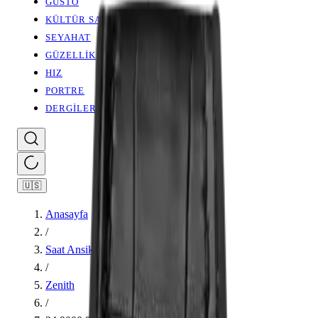
GUSTO
KÜLTÜR SANAT
SEYAHAT
GÜZELLİK
HIZ
PORTRE
DERGİLER
🇺🇸
Anasayfa
/
Saat Ansiklopedisi
/
Zenith
/