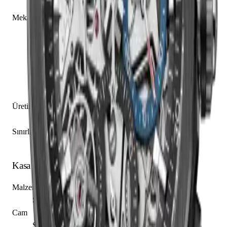
Zenith caliber El Primero 9004
Mekanizma Açıklaması
Saat
Dakika
Küçük Saniye
Kronograf
Kronometre
Güç Rezervi Göstergesi
Üretim Yılı
2017
Sınırlı Üretim
Hayır
Kasa
Malzeme
Seramik
Cam
Safir