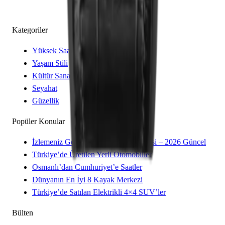
Kategoriler
Yüksek Saatçilik
Yaşam Stili
Kültür Sanat
Seyahat
Güzellik
Popüler Konular
İzlemeniz Gereken 15 Yeni Kore Dizisi – 2026 Güncel
Türkiye’de Üretilen Yerli Otomobiller
Osmanlı’dan Cumhuriyet’e Saatler
Dünyanın En İyi 8 Kayak Merkezi
Türkiye’de Satılan Elektrikli 4×4 SUV’ler
Bülten