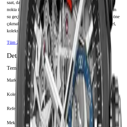
saat, dakika sunmaktadır. İskelet kadranı üzerinde çubuk /
nokta indeksler yer almaktadır. Teknik detaylarında 100.00 m
su geçirmezlik, 14.50 mm kasa yüksekliği, açık arka kapak öne
çıkmaktadır. Sınırlı üretim olarak piyasaya sunulan bu model,
koleksiyonerlerin ilgisini çekmektedir.
Tüm Zenith Modelleri
Detaylı Teknik Özellikler
Temel Bilgiler
Marka
Zenith
Koleksiyon
Defy
Referans
24.9000.9004/78.R582
Mekanizma Adı