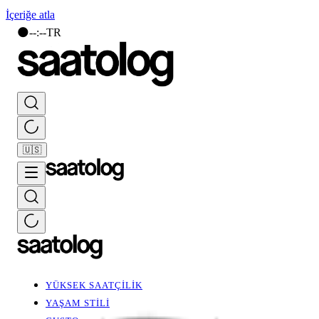
İçeriğe atla
🌑
--
:
--
TR
🇺🇸
YÜKSEK SAATÇİLİK
YAŞAM STİLİ