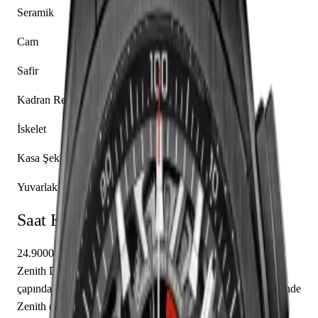
Seramik
Cam
Safir
Kadran Rengi
İskelet
Kasa Şekli
Yuvarlak
Saat Hakkında
24.9000.9004/78.R582 referansıyla tanımlanan bu model,
Zenith Defy koleksiyonunun bir parçasıdır. 44.00 mm
çapındaki seramik kasası safir cam ile korunmaktadır. İçerisinde
Zenith caliber El Primero 9004 mekanizma yer almakta olup