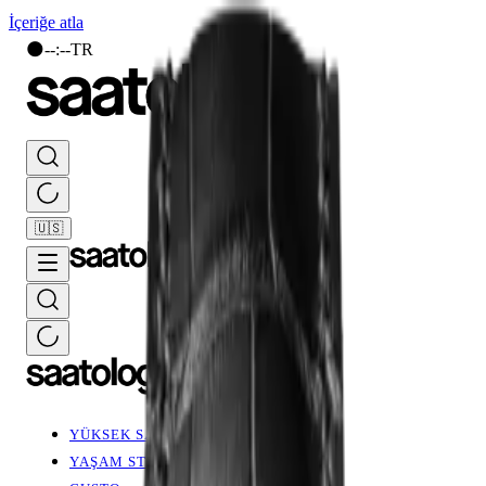
İçeriğe atla
🌑
--
:
--
TR
🇺🇸
YÜKSEK SAATÇİLİK
YAŞAM STİLİ