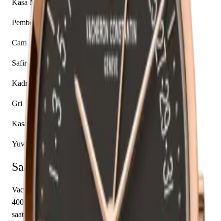
Kasa Malzemesi
Pembe Altın
Cam
Safir
Kadran Rengi
Gri
Kasa Şekli
Yuvarlak
Saat Hakkında
Vacheron Constantin'in Patrimony koleksiyonundan
4000U/000R-B111 referans numaralı bu model, seçkin bir kol
saatidir. Pembe Altın kasası 42.50 mm çapında tasarlanmış ve