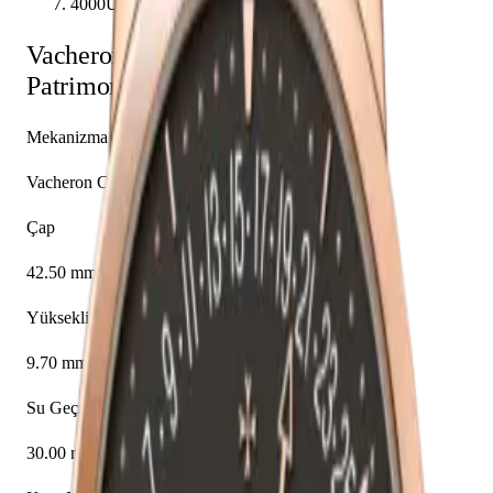
4000U/000R-B111
Vacheron Constantin
Patrimony
4000U/000R-B111
Mekanizma
Vacheron Constantin caliber 2460 R31R7
Çap
42.50 mm
Yükseklik
9.70 mm
Su Geçirmezlik
30.00 m