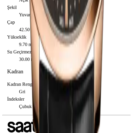
Şekil
Yuvarlak
Çap
42.50 mm
Yükseklik
9.70 mm
Su Geçirmezlik
30.00 m
Kadran
Kadran Rengi
Gri
İndeksler
Çubuk / Nokta