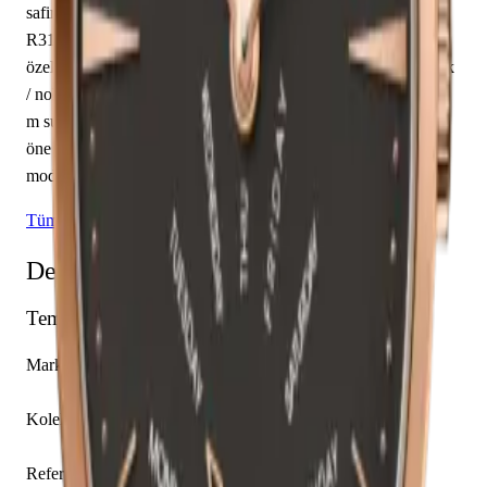
safir cam ile donatılmıştır. Vacheron Constantin caliber 2460
R31R7 mekanizma ile donatılmış olan bu saat, dakika, saat
özelliklerine sahiptir. Kadran gri renkte tasarlanmış olup çubuk
/ nokta indekslerle tamamlanmıştır. Teknik detaylarında 30.00
m su geçirmezlik, 9.70 mm kasa yüksekliği, açık arka kapak
öne çıkmaktadır. Sınırlı üretim olarak piyasaya sunulan bu
model, koleksiyonerlerin ilgisini çekmektedir.
Tüm Vacheron Constantin Modelleri
Detaylı Teknik Özellikler
Temel Bilgiler
Marka
Vacheron Constantin
Koleksiyon
Patrimony
Referans