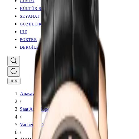
GUSTO
KÜLTÜR SANAT
SEYAHAT
GÜZELLİK
HIZ
PORTRE
DERGİLER
🇺🇸
Anasayfa
/
Saat Ansiklopedisi
/
Vacheron Constantin
/