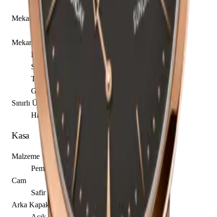
4000U/000R-B111
Mekanizma Adı
Vacheron Constantin caliber 2460 R31R7
Mekanizma Açıklaması
Dakika
Saat
Tarih
Gün
Sınırlı Üretim
Hayır
Kasa
Malzeme
Pembe Altın
Cam
Safir
Arka Kapak
Açık