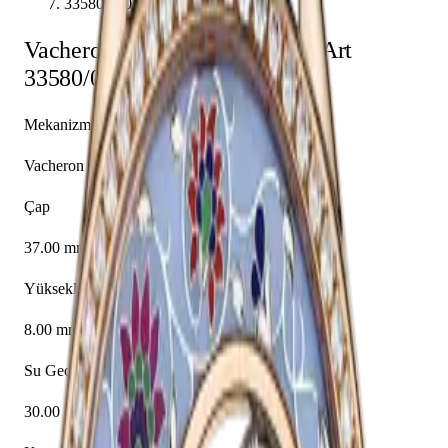
33580/000R-9959
Vacheron Constantin
Métiers d'Art
33580/000R-9959
Mekanizma
Vacheron Constantin caliber 1003 SQRH2
Çap
37.00 mm
Yükseklik
8.00 mm
Su Geçirmezlik
30.00 m