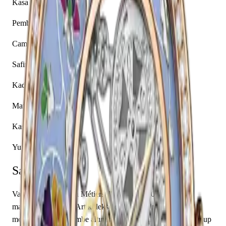
Kasa Malzemesi
Pembe Altın
Cam
Safir
Kadran Rengi
Mavi
Kasa Şekli
Yuvarlak
Saat Hakkında
Vacheron Constantin Métiers d'Art 33580/000R-9959,
markanın Métiers d'Art koleksiyonuna ait bir kol saati
modelidir. Saatin pembe altın kasası 37.00 mm çapa sahip olup