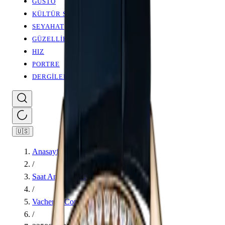
GUSTO
KÜLTÜR SANAT
SEYAHAT
GÜZELLİK
HIZ
PORTRE
DERGİLER
🇺🇸
Anasayfa
/
Saat Ansiklopedisi
/
Vacheron Constantin
/