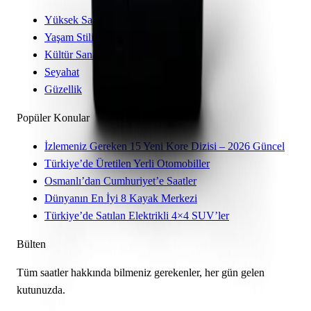
Yüksek Saatçilik
Yaşam Stili
Kültür Sanat
Seyahat
Güzellik
Popüler Konular
İzlemeniz Gereken 15 Yeni Kore Dizisi – 2026 Güncel
Türkiye’de Üretilen Yerli Otomobiller
Osmanlı’dan Cumhuriyet’e Saatler
Dünyanın En İyi 8 Kayak Merkezi
Türkiye’de Satılan Elektrikli 4×4 SUV’ler
Bülten
Tüm saatler hakkında bilmeniz gerekenler, her gün gelen
kutunuzda.