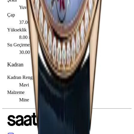
Yuvarlak
Çap
37.00 mm
Yükseklik
8.00 mm
Su Geçirmezlik
30.00 m
Kadran
Kadran Rengi
Mavi
Malzeme
Mine