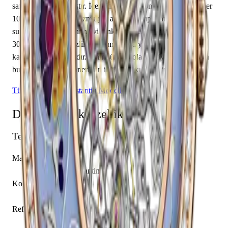
safir cam kullanılmıştır. İçerisinde Vacheron Constantin caliber
1003 SQRH2 mekanizma yer almakta olup saat, dakika
sunmaktadır. Kadranı mavi renktedir. Teknik detaylarında
30.00 m su geçirmezlik, 8.00 mm kasa yüksekliği, açık arka
kapak öne çıkmaktadır. Sınırlı üretim olarak piyasaya sunulan
bu model, koleksiyonerlerin ilgisini çekmektedir.
Tüm Vacheron Constantin Modelleri
Detaylı Teknik Özellikler
Temel Bilgiler
Marka
Vacheron Constantin
Koleksiyon
Métiers d'Art
Referans
33580/000R-9959