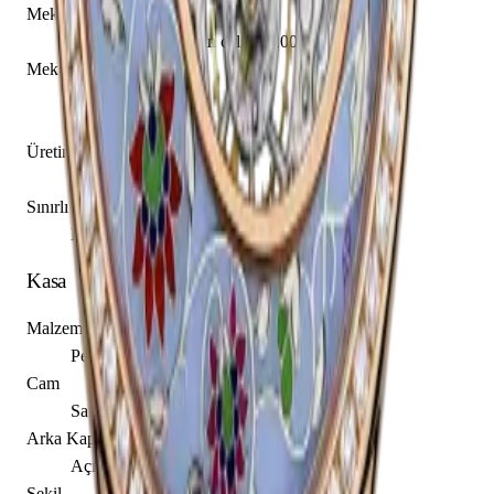
Mekanizma Adı
Vacheron Constantin caliber 1003 SQRH2
Mekanizma Açıklaması
Saat
Dakika
Üretim Yılı
2014 - 2015
Sınırlı Üretim
Evet, 20 adet
Kasa
Malzeme
Pembe Altın
Cam
Safir
Arka Kapak
Açık
Şekil