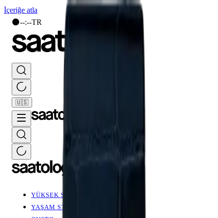
İçeriğe atla
🌑
--
:
--
TR
🇺🇸
YÜKSEK SAATÇİLİK
YAŞAM STİLİ