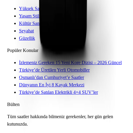
Yüksek Saatçilik
Yaşam Stili
Kültür Sanat
Seyahat
Güzellik
Popüler Konular
İzlemeniz Gereken 15 Yeni Kore Dizisi – 2026 Güncel
Türkiye’de Üretilen Yerli Otomobiller
Osmanlı’dan Cumhuriyet’e Saatler
Dünyanın En İyi 8 Kayak Merkezi
Türkiye’de Satılan Elektrikli 4×4 SUV’ler
Bülten
Tüm saatler hakkında bilmeniz gerekenler, her gün gelen
kutunuzda.