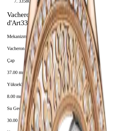
33580/000R-9906
Vacheron Constantin
Métiers
d'Art
33580/000R-9906
Mekanizma
Vacheron Constantin caliber 1003 SQRH2
Çap
37.00 mm
Yükseklik
8.00 mm
Su Geçirmezlik
30.00 m