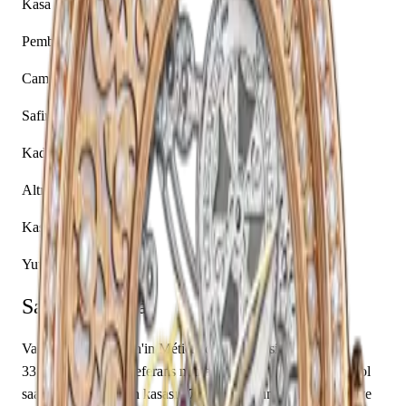
Kasa Malzemesi
Pembe Altın
Cam
Safir
Kadran Rengi
Altın
Kasa Şekli
Yuvarlak
Saat Hakkında
Vacheron Constantin'in Métiers d'Art koleksiyonundan
33580/000R-9906 referans numaralı bu model, seçkin bir kol
saatidir. Pembe Altın kasası 37.00 mm çapında tasarlanmış ve