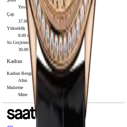
Yuvarlak
Çap
37.00 mm
Yükseklik
8.00 mm
Su Geçirmezlik
30.00 m
Kadran
Kadran Rengi
Altın
Malzeme
Mine