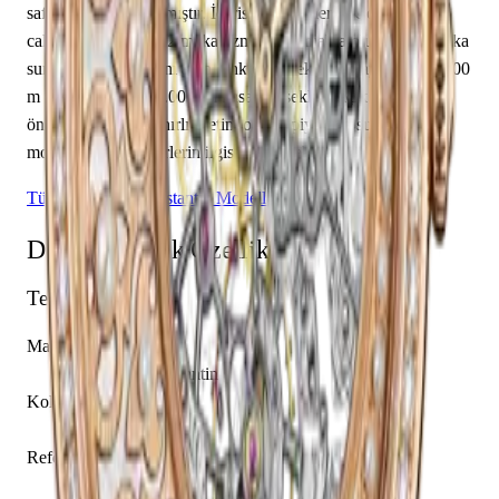
safir cam ile donatılmıştır. İçerisinde Vacheron Constantin
caliber 1003 SQRH2 mekanizma yer almakta olup saat, dakika
sunmaktadır. Kadranı altın renktedir. Teknik detaylarında 30.00
m su geçirmezlik, 8.00 mm kasa yüksekliği, açık arka kapak
öne çıkmaktadır. Sınırlı üretim olarak piyasaya sunulan bu
model, koleksiyonerlerin ilgisini çekmektedir.
Tüm Vacheron Constantin Modelleri
Detaylı Teknik Özellikler
Temel Bilgiler
Marka
Vacheron Constantin
Koleksiyon
Métiers d'Art
Referans
33580/000R-9906