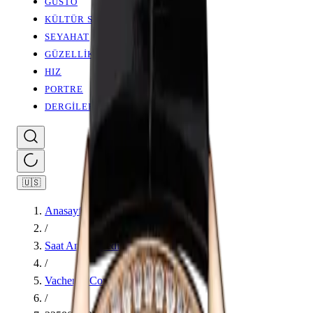
GUSTO
KÜLTÜR SANAT
SEYAHAT
GÜZELLİK
HIZ
PORTRE
DERGİLER
🇺🇸
Anasayfa
/
Saat Ansiklopedisi
/
Vacheron Constantin
/