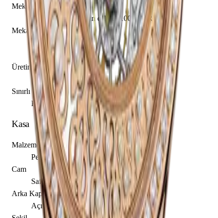
Mekanizma Adı
Vacheron Constantin caliber 1003 SQRH2
Mekanizma Açıklaması
Saat
Dakika
Üretim Yılı
2014 - 2015
Sınırlı Üretim
Evet, 20 adet
Kasa
Malzeme
Pembe Altın
Cam
Safir
Arka Kapak
Açık
Şekil