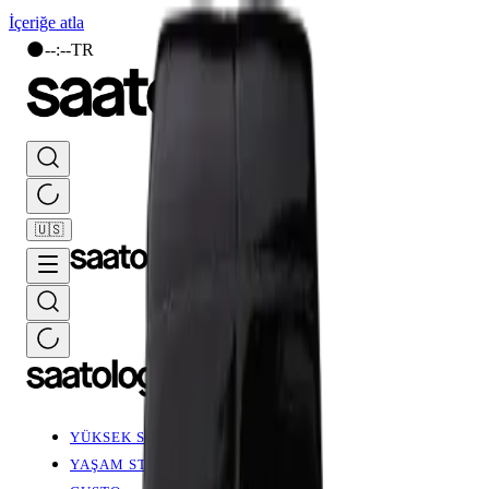
İçeriğe atla
🌑
--
:
--
TR
🇺🇸
YÜKSEK SAATÇİLİK
YAŞAM STİLİ