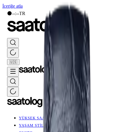
İçeriğe atla
🌑
--
:
--
TR
🇺🇸
YÜKSEK SAATÇİLİK
YAŞAM STİLİ