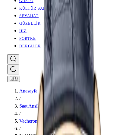
GUSTO
KÜLTÜR SANAT
SEYAHAT
GÜZELLİK
HIZ
PORTRE
DERGİLER
🇺🇸
Anasayfa
/
Saat Ansiklopedisi
/
Vacheron Constantin
/