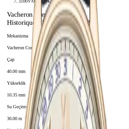
3100V/000R-B422
Vacheron Constantin
Historiques
3100V/000R-B422
Mekanizma
Vacheron Constantin caliber 4400 QCL
Çap
40.00 mm
Yükseklik
10.35 mm
Su Geçirmezlik
30.00 m