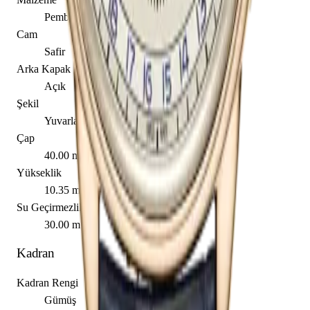
Pembe Altın
Cam
Safir
Arka Kapak
Açık
Şekil
Yuvarlak
Çap
40.00 mm
Yükseklik
10.35 mm
Su Geçirmezlik
30.00 m
Kadran
Kadran Rengi
Gümüş