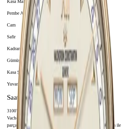
Kasa Malzemesi
Pembe Altın
Cam
Safir
Kadran Rengi
Gümüş
Kasa Şekli
Yuvarlak
Saat Hakkında
3100V/000R-B422 referansıyla tanımlanan bu model,
Vacheron Constantin Historiques koleksiyonunun bir
parçasıdır. 40.00 mm çapındaki pembe altın kasası safir cam ile