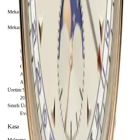
3100V/000R-B422
Mekanizma Adı
Vacheron Constantin caliber 4400 QCL
Mekanizma Açıklaması
Saat
Dakika
Küçük Saniye
Tarih
Gün
Ay
Ay Evresi
Üretim Yılı
2017
Sınırlı Üretim
Evet, 200 adet
Kasa
Malzeme