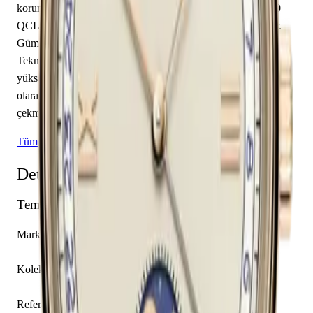
korunmaktadır. İçerisinde Vacheron Constantin caliber 4400
QCL mekanizma yer almakta olup saat, dakika sunmaktadır.
Gümüş kadranı üzerinde karışık indeksler yer almaktadır.
Teknik detaylarında 30.00 m su geçirmezlik, 10.35 mm kasa
yüksekliği, açık arka kapak öne çıkmaktadır. Sınırlı üretim
olarak piyasaya sunulan bu model, koleksiyonerlerin ilgisini
çekmektedir.
Tüm Vacheron Constantin Modelleri
Detaylı Teknik Özellikler
Temel Bilgiler
Marka
Vacheron Constantin
Koleksiyon
Historiques
Referans