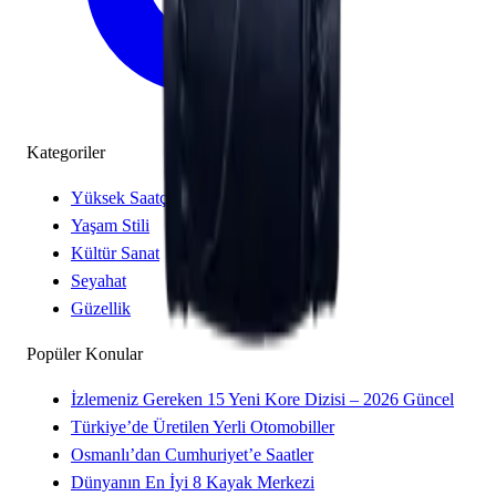
Kategoriler
Yüksek Saatçilik
Yaşam Stili
Kültür Sanat
Seyahat
Güzellik
Popüler Konular
İzlemeniz Gereken 15 Yeni Kore Dizisi – 2026 Güncel
Türkiye’de Üretilen Yerli Otomobiller
Osmanlı’dan Cumhuriyet’e Saatler
Dünyanın En İyi 8 Kayak Merkezi