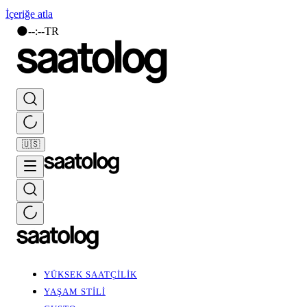
İçeriğe atla
🌑
--
:
--
TR
🇺🇸
YÜKSEK SAATÇİLİK
YAŞAM STİLİ