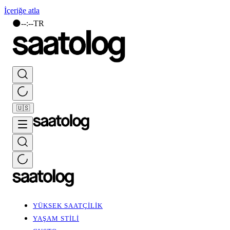
İçeriğe atla
🌑
--
:
--
TR
🇺🇸
YÜKSEK SAATÇİLİK
YAŞAM STİLİ