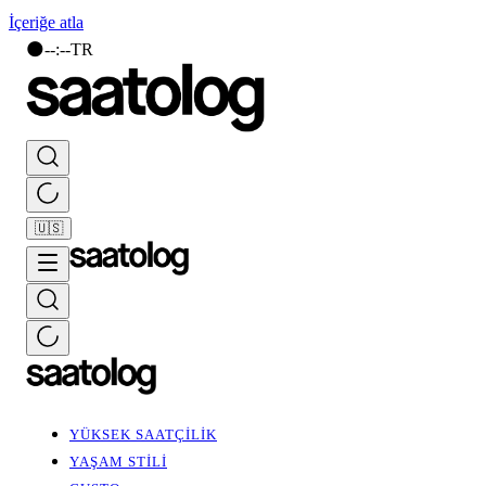
İçeriğe atla
🌑
--
:
--
TR
🇺🇸
YÜKSEK SAATÇİLİK
YAŞAM STİLİ