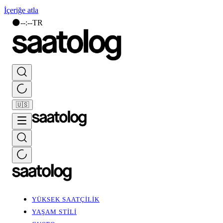
İçeriğe atla
🌑
--
:
--
TR
🇺🇸
YÜKSEK SAATÇİLİK
YAŞAM STİLİ