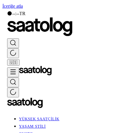
İçeriğe atla
🌑
--
:
--
TR
🇺🇸
YÜKSEK SAATÇİLİK
YAŞAM STİLİ