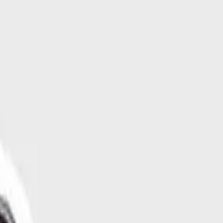
etersen Otomotiv Müzesi’nde sergilendi.