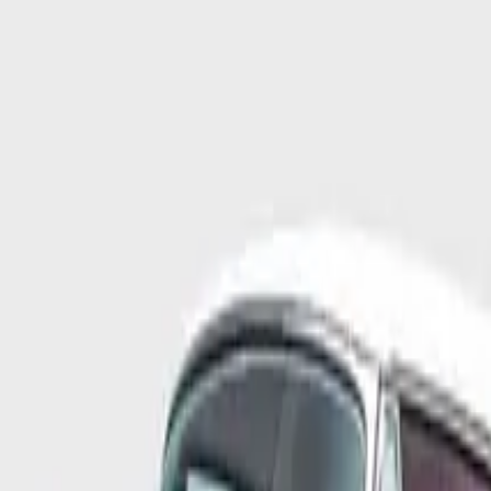
biller
’ın klasik otomobil koleksiyonu, geçtiğimiz günlerde Los Angeles’taki P