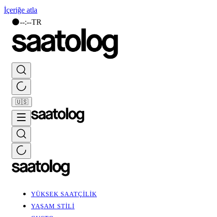
İçeriğe atla
🌑
--
:
--
TR
🇺🇸
YÜKSEK SAATÇİLİK
YAŞAM STİLİ