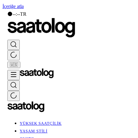
İçeriğe atla
🌑
--
:
--
TR
🇺🇸
YÜKSEK SAATÇİLİK
YAŞAM STİLİ