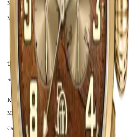
Mekanizma Adı
Zenith caliber El Primero 4069
Mekanizma Açıklaması
Saat
Dakika
Küçük Saniye
Kronograf
Kolon Çarkı
Üretim Yılı
2019 - 2021
Sınırlı Üretim
Evet, 50 adet
Kasa
Malzeme
Sarı Altın
Cam
Safir