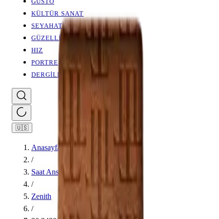
GUSTO
KÜLTÜR SANAT
SEYAHAT
GÜZELLİK
HIZ
PORTRE
DERGİLER
🇺🇸
Anasayfa
/
Saat Ansiklopedisi
/
Zenith
/