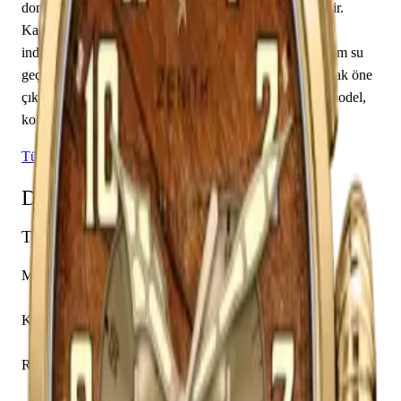
donatılmış olan bu saat, saat, dakika özelliklerine sahiptir.
Kadran kahverengi renkte tasarlanmış olup arap rakamı
indekslerle tamamlanmıştır. Teknik detaylarında 100.00 m su
geçirmezlik, 14.25 mm kasa yüksekliği, kapalı arka kapak öne
çıkmaktadır. Sınırlı üretim olarak piyasaya sunulan bu model,
koleksiyonerlerin ilgisini çekmektedir.
Tüm Zenith Modelleri
Detaylı Teknik Özellikler
Temel Bilgiler
Marka
Zenith
Koleksiyon
Pilot
Referans
30.2430.4069/78.C811