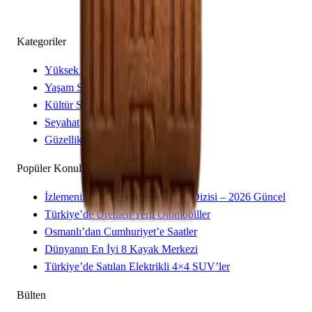
Kategoriler
Yüksek Saatçilik
Yaşam Stili
Kültür Sanat
Seyahat
Güzellik
Popüler Konular
İzlemeniz Gereken 15 Yeni Kore Dizisi – 2026 Güncel
Türkiye’de Üretilen Yerli Otomobiller
Osmanlı’dan Cumhuriyet’e Saatler
Dünyanın En İyi 8 Kayak Merkezi
Türkiye’de Satılan Elektrikli 4×4 SUV’ler
Bülten