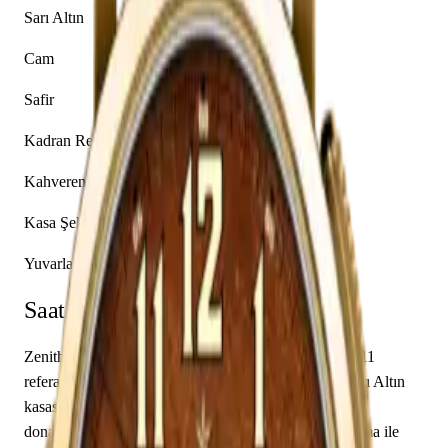
Sarı Altın
Cam
Safir
Kadran Rengi
Kahverengi
Kasa Şekli
Yuvarlak
Saat Hakkında
Zenith'in Pilot koleksiyonundan 30.2430.4069/78.C811
referans numaralı bu model, seçkin bir kol saatidir. Sarı Altın
kasası 45.00 mm çapında tasarlanmış ve safir cam ile
donatılmıştır. Zenith caliber El Primero 4069 mekanizma ile