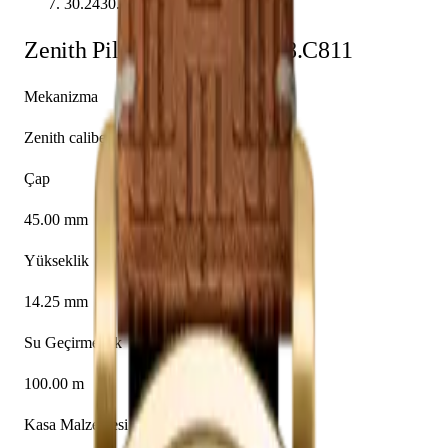
30.2430.4069/78.C811
Zenith
Pilot
30.2430.4069/78.C811
Mekanizma
Zenith caliber El Primero 4069
Çap
45.00 mm
Yükseklik
14.25 mm
Su Geçirmezlik
100.00 m
Kasa Malzemesi