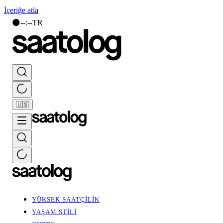
İçeriğe atla
🌑
--
:
--
TR
🇺🇸
YÜKSEK SAATÇİLİK
YAŞAM STİLİ