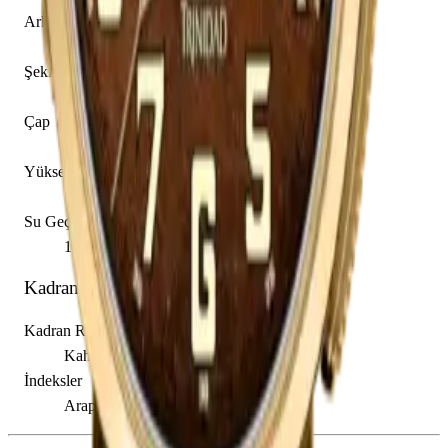
Arka Kapak
Kapalı
Şekil
Yuvarlak
Çap
45.00 mm
Yükseklik
14.25 mm
Su Geçirmezlik
100.00 m
Kadran
Kadran Rengi
Kahverengi
İndeksler
Arap Rakamı