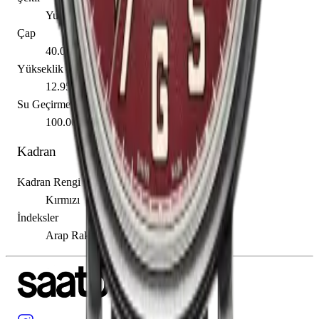
Yuvarlak
Çap
40.00 mm
Yükseklik
12.95 mm
Su Geçirmezlik
100.00 m
Kadran
Kadran Rengi
Kırmızı
İndeksler
Arap Rakamı