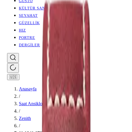
GUSTO
KÜLTÜR SANAT
SEYAHAT
GÜZELLİK
HIZ
PORTRE
DERGİLER
🇺🇸
Anasayfa
/
Saat Ansiklopedisi
/
Zenith
/