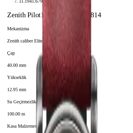
11.1941.679/94.C814
Zenith
Pilot
11.1941.679/94.C814
Mekanizma
Zenith caliber Elite 679
Çap
40.00 mm
Yükseklik
12.95 mm
Su Geçirmezlik
100.00 m
Kasa Malzemesi