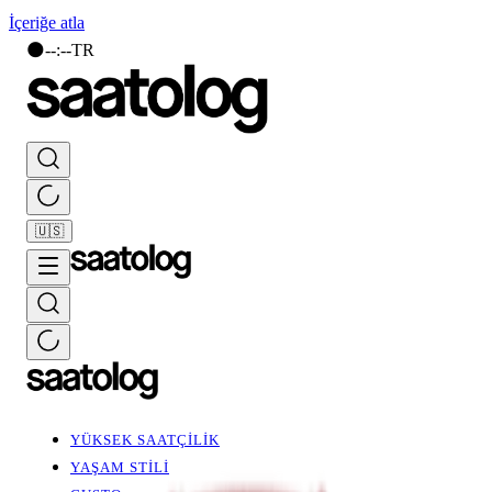
İçeriğe atla
🌑
--
:
--
TR
🇺🇸
YÜKSEK SAATÇİLİK
YAŞAM STİLİ