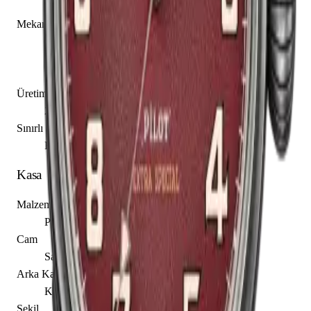
Zenith caliber Elite 679
Mekanizma Açıklaması
Saat
Dakika
Saniye
Üretim Yılı
2017
Sınırlı Üretim
Evet, 250 adet
Kasa
Malzeme
Paslanmaz Çelik
Cam
Safir
Arka Kapak
Kapalı
Şekil