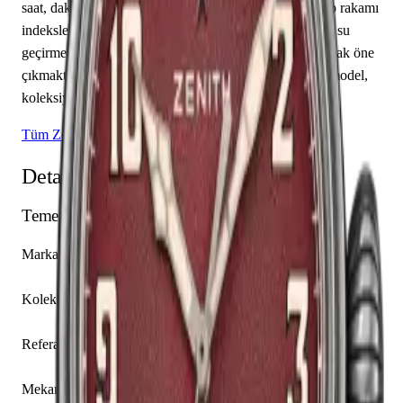
saat, dakika sunmaktadır. Kırmızı kadranı üzerinde arap rakamı
indeksler yer almaktadır. Teknik detaylarında 100.00 m su
geçirmezlik, 12.95 mm kasa yüksekliği, kapalı arka kapak öne
çıkmaktadır. Sınırlı üretim olarak piyasaya sunulan bu model,
koleksiyonerlerin ilgisini çekmektedir.
Tüm Zenith Modelleri
Detaylı Teknik Özellikler
Temel Bilgiler
Marka
Zenith
Koleksiyon
Pilot
Referans
11.1941.679/94.C814
Mekanizma Adı