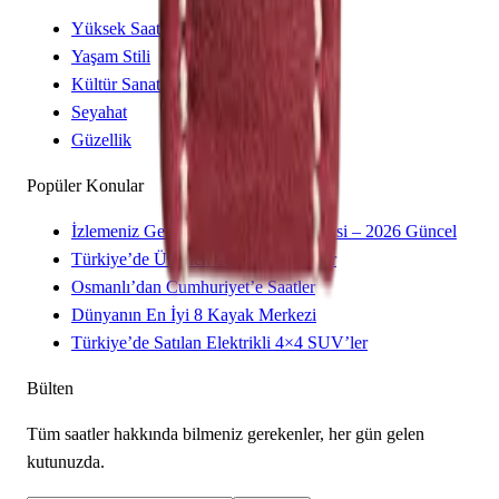
Yüksek Saatçilik
Yaşam Stili
Kültür Sanat
Seyahat
Güzellik
Popüler Konular
İzlemeniz Gereken 15 Yeni Kore Dizisi – 2026 Güncel
Türkiye’de Üretilen Yerli Otomobiller
Osmanlı’dan Cumhuriyet’e Saatler
Dünyanın En İyi 8 Kayak Merkezi
Türkiye’de Satılan Elektrikli 4×4 SUV’ler
Bülten
Tüm saatler hakkında bilmeniz gerekenler, her gün gelen
kutunuzda.