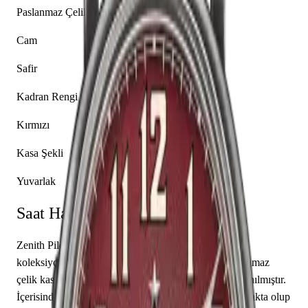
Paslanmaz Çelik
Cam
Safir
Kadran Rengi
Kırmızı
Kasa Şekli
Yuvarlak
Saat Hakkında
Zenith Pilot 11.1941.679/94.C814, markanın Pilot
koleksiyonuna ait bir kol saati modelidir. Saatin paslanmaz
çelik kasası 40.00 mm çapa sahip olup safir cam kullanılmıştır.
İçerisinde Zenith caliber Elite 679 mekanizma yer almakta olup