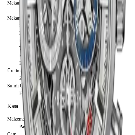
Mekanizma Adı
Zenith caliber El Primero 400
Mekanizma Açıklaması
Saat
Dakika
Küçük Saniye
Tarih
Kronograf
Kolon Çarkı
Üretim Yılı
2017 - 2021
Sınırlı Üretim
Hayır
Kasa
Malzeme
Paslanmaz Çelik
Cam