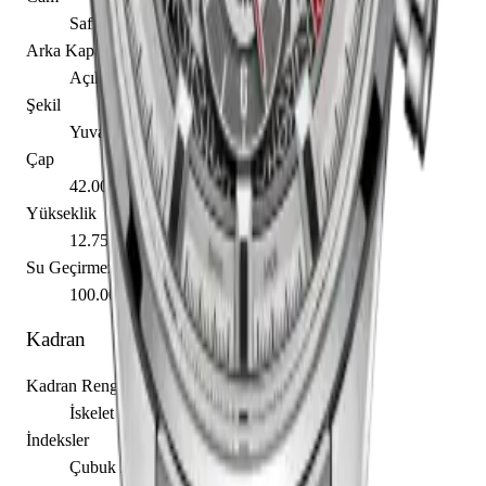
Safir
Arka Kapak
Açık
Şekil
Yuvarlak
Çap
42.00 mm
Yükseklik
12.75 mm
Su Geçirmezlik
100.00 m
Kadran
Kadran Rengi
İskelet
İndeksler
Çubuk / Nokta