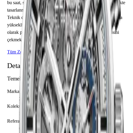
bu saat, saat, dakika özelliklerine sahiptir. Kadran i̇skelet renkte
tasarlanmış olup çubuk / nokta indekslerle tamamlanmıştır.
Teknik detaylarında 100.00 m su geçirmezlik, 12.75 mm kasa
yüksekliği, açık arka kapak öne çıkmaktadır. Sınırlı üretim
olarak piyasaya sunulan bu model, koleksiyonerlerin ilgisini
çekmektedir.
Tüm Zenith Modelleri
Detaylı Teknik Özellikler
Temel Bilgiler
Marka
Zenith
Koleksiyon
El Primero
Referans
03.2153.400/78.M2150