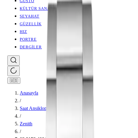
GUSTO
KÜLTÜR SANAT
SEYAHAT
GÜZELLİK
HIZ
PORTRE
DERGİLER
🇺🇸
Anasayfa
/
Saat Ansiklopedisi
/
Zenith
/