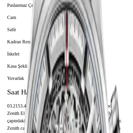
Paslanmaz Çelik
Cam
Safir
Kadran Rengi
İskelet
Kasa Şekli
Yuvarlak
Saat Hakkında
03.2153.400/78.M2150 referansıyla tanımlanan bu model,
Zenith El Primero koleksiyonunun bir parçasıdır. 42.00 mm
çapındaki paslanmaz çelik kasası safir cam ile korunmaktadır.
Zenith caliber El Primero 400 mekanizma ile donatılmış olan