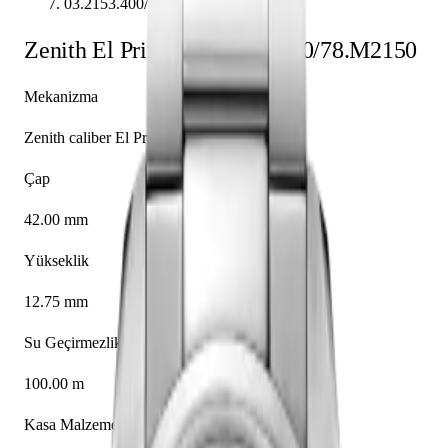
03.2153.400/78.M2150
Zenith
El Primero
03.2153.400/78.M2150
Mekanizma
Zenith caliber El Primero 400
Çap
42.00 mm
Yükseklik
12.75 mm
Su Geçirmezlik
100.00 m
Kasa Malzemesi