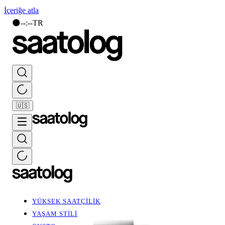
İçeriğe atla
🌑
--
:
--
TR
🇺🇸
YÜKSEK SAATÇİLİK
YAŞAM STİLİ