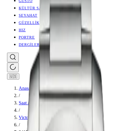
GUSTO
KÜLTÜR SANAT
SEYAHAT
GÜZELLİK
HIZ
PORTRE
DERGİLER
🇺🇸
Anasayfa
/
Saat Ansiklopedisi
/
Victorinox
/