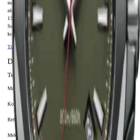
sunmaktadır. Yeşil kadranı üzerinde çubuk / nokta indeksler yer
almaktadır. Teknik detaylarında 200.00 m su geçirmezlik,
13.85 mm kasa yüksekliği, kapalı arka kapak öne çıkmaktadır.
Sınırlı üretim olarak piyasaya sunulan bu model,
koleksiyonerlerin ilgisini çekmektedir.
Tüm Victorinox Modelleri
Detaylı Teknik Özellikler
Temel Bilgiler
Marka
Victorinox
Koleksiyon
I.N.O.X.
Referans
241725.1
Mekanizma Adı