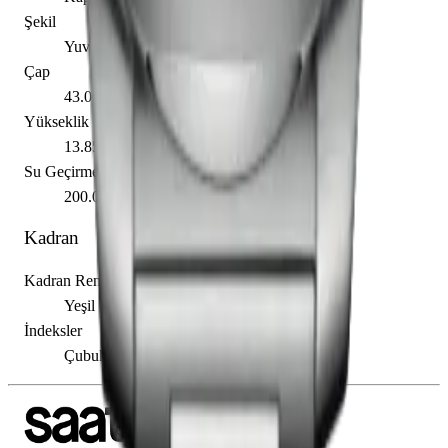
Şekil
Yuvarlak
Çap
43.00 mm
Yükseklik
13.85 mm
Su Geçirmezlik
200.00 m
Kadran
Kadran Rengi
Yeşil
İndeksler
Çubuk / Nokta