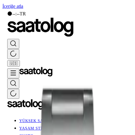
İçeriğe atla
🌑
--
:
--
TR
🇺🇸
YÜKSEK SAATÇİLİK
YAŞAM STİLİ