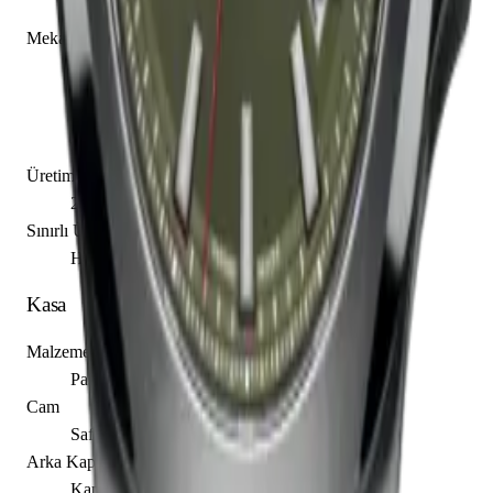
Caliber 715
Mekanizma Açıklaması
Saat
Dakika
Saniye
Tarih
Üretim Yılı
2015
Sınırlı Üretim
Hayır
Kasa
Malzeme
Paslanmaz Çelik
Cam
Safir
Arka Kapak
Kapalı