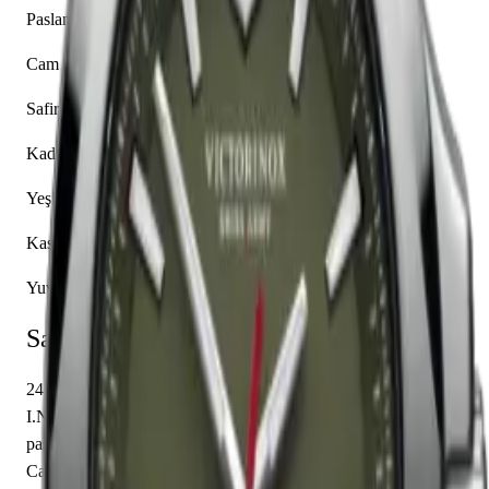
Paslanmaz Çelik
Cam
Safir
Kadran Rengi
Yeşil
Kasa Şekli
Yuvarlak
Saat Hakkında
241725.1 referansıyla tanımlanan bu model, Victorinox
I.N.O.X. koleksiyonunun bir parçasıdır. 43.00 mm çapındaki
paslanmaz çelik kasası safir cam ile korunmaktadır. İçerisinde
Caliber 715 mekanizma yer almakta olup saat, dakika