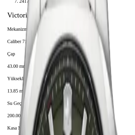
241725.1
Victorinox
I.N.O.X.
241725.1
Mekanizma
Caliber 715
Çap
43.00 mm
Yükseklik
13.85 mm
Su Geçirmezlik
200.00 m
Kasa Malzemesi