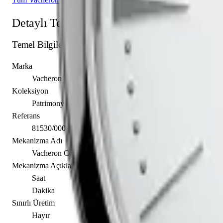
Detaylı Teknik Özellikler
Temel Bilgiler
Marka
Vacheron Constantin
Koleksiyon
Patrimony
Referans
81530/000G-9681
Mekanizma Adı
Vacheron Constantin caliber 1400
Mekanizma Açıklaması
Saat
Dakika
Sınırlı Üretim
Hayır