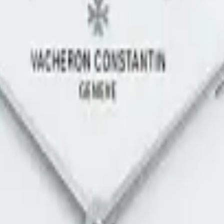
referans numaralı bu model, seçkin bir kol saatidir. Beyaz Altın kasas
saat, saat, dakika özelliklerine sahiptir. Kadran gümüş renkte tasarlan
 arka kapak öne çıkmaktadır. Sınırlı üretim olarak piyasaya sunulan bu 