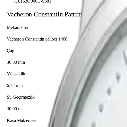
81530/000G-9681
Vacheron Constantin
Patrimony
81530/000G
Mekanizma
Vacheron Constantin caliber 1400
Çap
36.00 mm
Yükseklik
6.72 mm
Su Geçirmezlik
30.00 m
Kasa Malzemesi