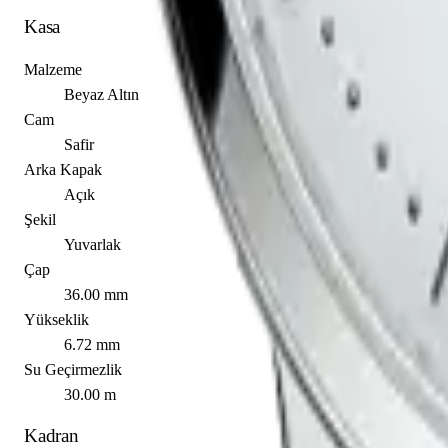
Kasa
Malzeme
Beyaz Altın
Cam
Safir
Arka Kapak
Açık
Şekil
Yuvarlak
Çap
36.00 mm
Yükseklik
6.72 mm
Su Geçirmezlik
30.00 m
Kadran