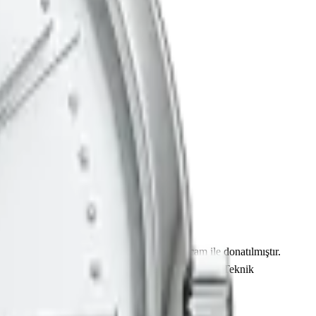
ı 36.00 mm çapında tasarlanmış ve safir cam ile donatılmıştır.
mış olup çubuk / nokta indekslerle tamamlanmıştır. Teknik
model, koleksiyonerlerin ilgisini çekmektedir.