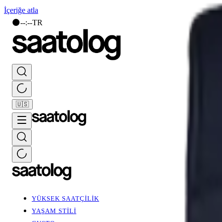
İçeriğe atla
🌑
--
:
--
TR
🇺🇸
YÜKSEK SAATÇİLİK
YAŞAM STİLİ