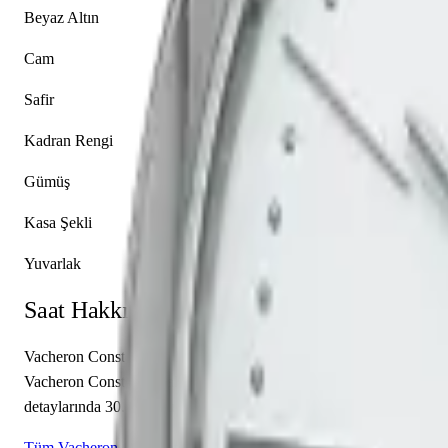
Beyaz Altın
Cam
Safir
Kadran Rengi
Gümüş
Kasa Şekli
Yuvarlak
Saat Hakkında
Vacheron Constantin'in Patrimony koleksiyonundan 81530/000G-9681 
Vacheron Constantin caliber 1400 mekanizma ile donatılmış olan bu 
detaylarında 30.00 m su geçirmezlik, 6.72 mm kasa yüksekliği, açık
Tüm Vacheron Constantin Modelleri