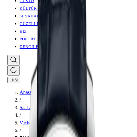
GUSTO
KÜLTÜR SANAT
SEYAHAT
GÜZELLİK
HIZ
PORTRE
DERGİLER
🇺🇸
Anasayfa
/
Saat Ansiklopedisi
/
Vacheron Constantin
/