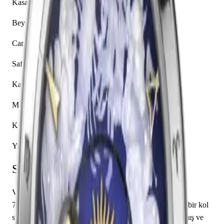
Kasa Malzemesi
Beyaz Altın
Cam
Safir
Kadran Rengi
Mavi
Kasa Şekli
Yuvarlak
Saat Hakkında
Vacheron Constantin'in Métiers d'Art koleksiyonundan
7600U/000G-B226 referans numaralı bu model, seçkin bir kol
saatidir. Beyaz Altın kasası 43.00 mm çapında tasarlanmış ve