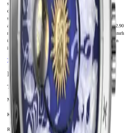
safir cam ile donatılmıştır. İçerisinde Vacheron Constantin
caliber 2460 RT mekanizma yer almakta olup dakika, saat
sunmaktadır. Mavi kadranı üzerinde yok indeksler yer
almaktadır. Teknik detaylarında 30.00 m su geçirmezlik, 12.90
mm kasa yüksekliği, kapalı arka kapak öne çıkmaktadır. Sınırlı
üretim olarak piyasaya sunulan bu model, koleksiyonerlerin
ilgisini çekmektedir.
Tüm Vacheron Constantin Modelleri
Detaylı Teknik Özellikler
Temel Bilgiler
Marka
Vacheron Constantin
Koleksiyon
Métiers d'Art
Referans