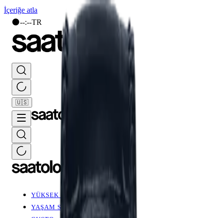
İçeriğe atla
🌑
--
:
--
TR
🇺🇸
YÜKSEK SAATÇİLİK
YAŞAM STİLİ