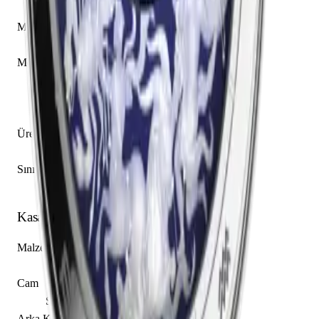
7600U/000G-B226
Mekanizma Adı
Vacheron Constantin caliber 2460 RT
Mekanizma Açıklaması
Dakika
Saat
Planetarium
Üretim Yılı
2017
Sınırlı Üretim
Hayır
Kasa
Malzeme
Beyaz Altın
Cam
Safir
Arka Kapak