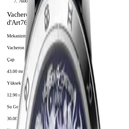
7600U/000G-B226
Vacheron Constantin
Métiers
d'Art
7600U/000G-B226
Mekanizma
Vacheron Constantin caliber 2460 RT
Çap
43.00 mm
Yükseklik
12.90 mm
Su Geçirmezlik
30.00 m