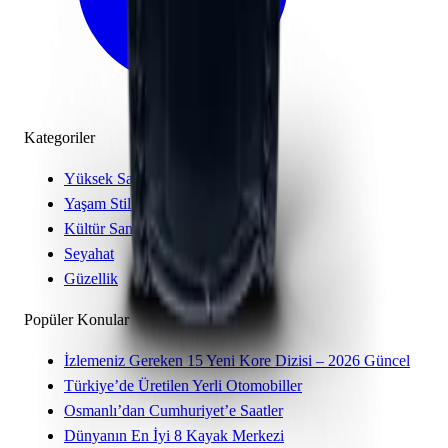
Kategoriler
Yüksek Saatçilik
Yaşam Stili
Kültür Sanat
Seyahat
Güzellik
Popüler Konular
İzlemeniz Gereken 15 Yeni Kore Dizisi – 2026 Güncel
Türkiye’de Üretilen Yerli Otomobiller
Osmanlı’dan Cumhuriyet’e Saatler
Dünyanın En İyi 8 Kayak Merkezi