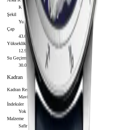
Kapalı
Şekil
Yuvarlak
Çap
43.00 mm
Yükseklik
12.90 mm
Su Geçirmezlik
30.00 m
Kadran
Kadran Rengi
Mavi
İndeksler
Yok
Malzeme
Safir