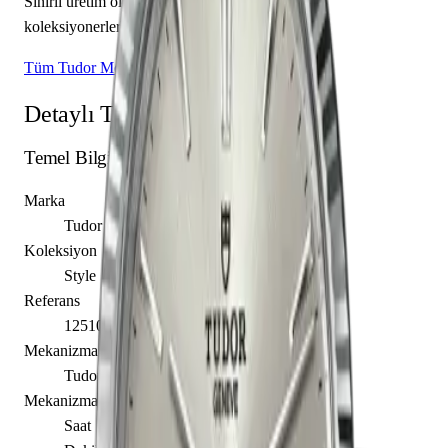
Sınırlı üretim olarak piyasaya sunulan bu model,
koleksiyonerlerin ilgisini çekmektedir.
Tüm Tudor Modelleri
Detaylı Teknik Özellikler
Temel Bilgiler
Marka
Tudor
Koleksiyon
Style
Referans
12510-0021
Mekanizma Adı
Tudor caliber T601
Mekanizma Açıklaması
Saat