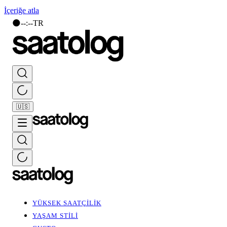
İçeriğe atla
🌑
--
:
--
TR
🇺🇸
YÜKSEK SAATÇİLİK
YAŞAM STİLİ