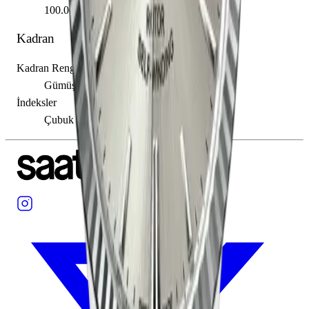
100.00 m
Kadran
Kadran Rengi
Gümüş
İndeksler
Çubuk / Nokta