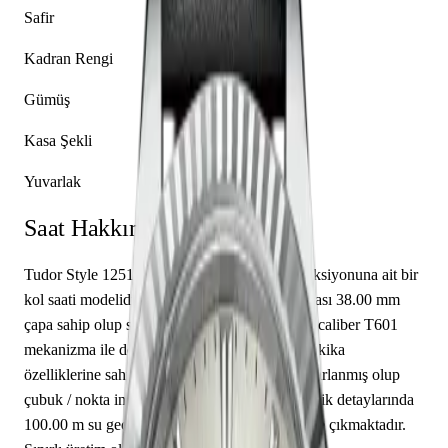
Safir
Kadran Rengi
Gümüş
Kasa Şekli
Yuvarlak
Saat Hakkında
Tudor Style 12510-0021, markanın Style koleksiyonuna ait bir
kol saati modelidir. Saatin paslanmaz çelik kasası 38.00 mm
çapa sahip olup safir cam kullanılmıştır. Tudor caliber T601
mekanizma ile donatılmış olan bu saat, saat, dakika
özelliklerine sahiptir. Kadran gümüş renkte tasarlanmış olup
çubuk / nokta indekslerle tamamlanmıştır. Teknik detaylarında
100.00 m su geçirmezlik, kapalı arka kapak öne çıkmaktadır.