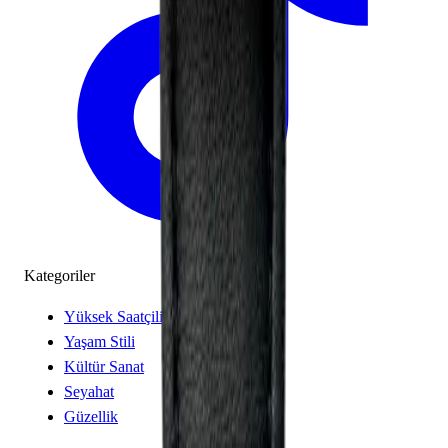
Kategoriler
Yüksek Saatçilik
Yaşam Stili
Kültür Sanat
Seyahat
Güzellik