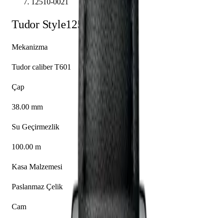
12510-0021
Tudor
Style
12510-0021
Mekanizma
Tudor caliber T601
Çap
38.00 mm
Su Geçirmezlik
100.00 m
Kasa Malzemesi
Paslanmaz Çelik
Cam