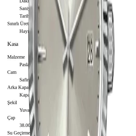
Dakika
Saniye
Tarih
Sınırlı Üretim
Hayır
Kasa
Malzeme
Paslanmaz Çelik
Cam
Safir
Arka Kapak
Kapalı
Şekil
Yuvarlak
Çap
38.00 mm
Su Geçirmezlik