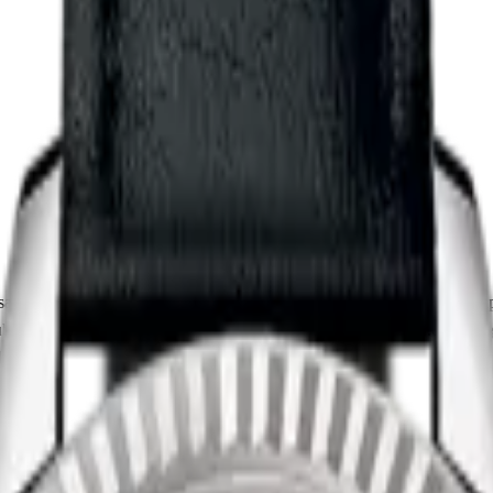
aati modelidir. Saatin paslanmaz çelik kasası 34.00 mm çapa sahip olup
buk / nokta indeksler yer almaktadır. Teknik detaylarında 100.00 m su g
tedir.