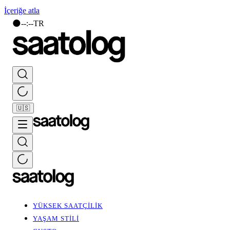
İçeriğe atla
🌑
--
:
--
TR
🇺🇸
YÜKSEK SAATÇİLİK
YAŞAM STİLİ