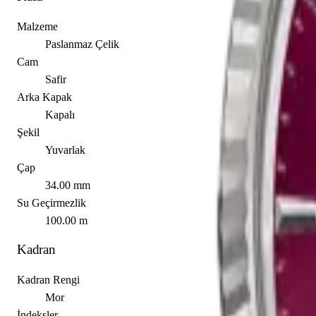
Malzeme
Paslanmaz Çelik
Cam
Safir
Arka Kapak
Kapalı
Şekil
Yuvarlak
Çap
34.00 mm
Su Geçirmezlik
100.00 m
Kadran
Kadran Rengi
Mor
İndeksler