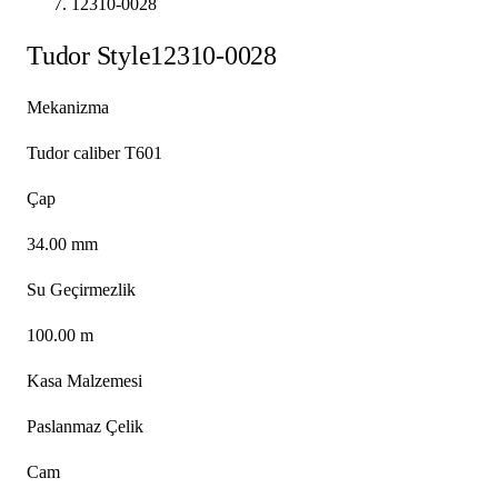
12310-0028
Tudor
Style
12310-0028
Mekanizma
Tudor caliber T601
Çap
34.00 mm
Su Geçirmezlik
100.00 m
Kasa Malzemesi
Paslanmaz Çelik
Cam