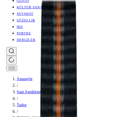
GUSTO
KÜLTÜR SANAT
SEYAHAT
GÜZELLİK
HIZ
PORTRE
DERGİLER
🇺🇸
Anasayfa
/
Saat Ansiklopedisi
/
Tudor
/