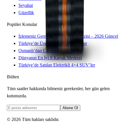
Seyahat
Güzellik
Popüler Konular
İzlemeniz Gereken 15 Yeni Kore Dizisi – 2026 Güncel
Türkiye’de Üretilen Yerli Otomobiller
Osmanlı’dan Cumhuriyet’e Saatler
Dünyanın En İyi 8 Kayak Merkezi
Türkiye’de Satılan Elektrikli 4×4 SUV’ler
Bülten
Tüm saatler hakkında bilmeniz gerekenler, her gün gelen
kutunuzda.
Abone Ol
©
2026
Tüm hakları saklıdır.