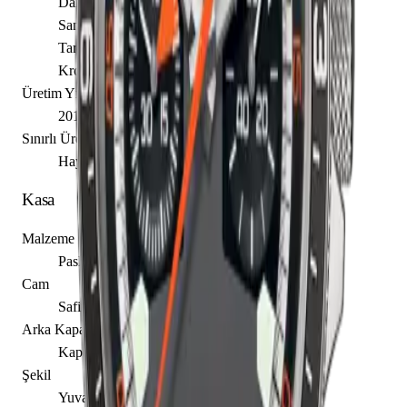
Dakika
Saniye
Tarih
Kronograf
Üretim Yılı
2018
Sınırlı Üretim
Hayır
Kasa
Malzeme
Paslanmaz Çelik
Cam
Safir
Arka Kapak
Kapalı
Şekil
Yuvarlak