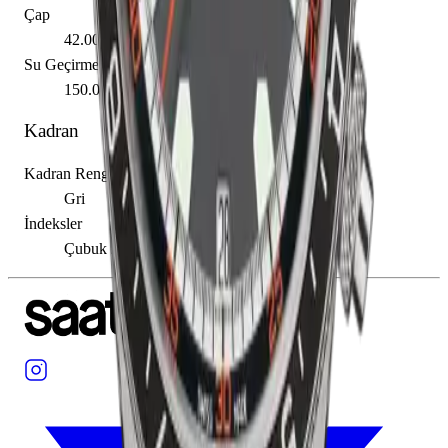
Çap
42.00 mm
Su Geçirmezlik
150.00 m
Kadran
Kadran Rengi
Gri
İndeksler
Çubuk / Nokta