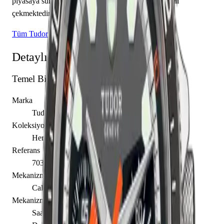
piyasaya sunulan bu model, koleksiyonerlerin ilgisini
çekmektedir.
Tüm Tudor Modelleri
Detaylı Teknik Özellikler
Temel Bilgiler
Marka
Tudor
Koleksiyon
Heritage
Referans
70330N-0004
Mekanizma Adı
Caliber 2892-2054
Mekanizma Açıklaması
Saat