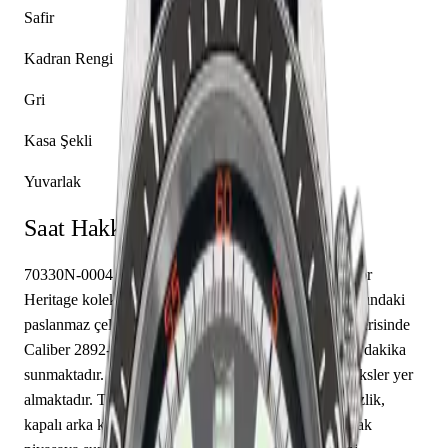
Safir
Kadran Rengi
Gri
Kasa Şekli
Yuvarlak
Saat Hakkında
70330N-0004 referansıyla tanımlanan bu model, Tudor
Heritage koleksiyonunun bir parçasıdır. 42.00 mm çapındaki
paslanmaz çelik kasası safir cam ile korunmaktadır. İçerisinde
Caliber 2892-2054 mekanizma yer almakta olup saat, dakika
sunmaktadır. Gri kadranı üzerinde çubuk / nokta indeksler yer
almaktadır. Teknik detaylarında 150.00 m su geçirmezlik,
kapalı arka kapak öne çıkmaktadır. Sınırlı üretim olarak