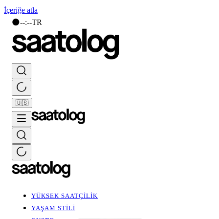
İçeriğe atla
🌑
--
:
--
TR
🇺🇸
YÜKSEK SAATÇİLİK
YAŞAM STİLİ