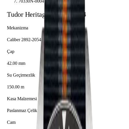
70330N-0004
Tudor
Heritage
70330N-0004
Mekanizma
Caliber 2892-2054
Çap
42.00 mm
Su Geçirmezlik
150.00 m
Kasa Malzemesi
Paslanmaz Çelik
Cam