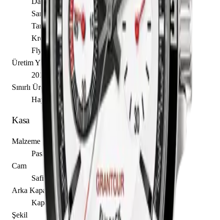
Dakika
Saniye
Tarih
Kronograf
Flyback
Üretim Yılı
2010
Sınırlı Üretim
Hayır
Kasa
Malzeme
Paslanmaz Çelik
Cam
Safir
Arka Kapak
Kapalı
Şekil