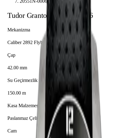
20551N-0006
Tudor
Grantour
20551N-0006
Mekanizma
Caliber 2892 Flyback
Çap
42.00 mm
Su Geçirmezlik
150.00 m
Kasa Malzemesi
Paslanmaz Çelik
Cam