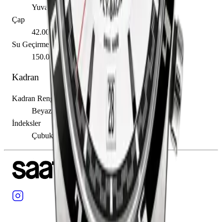
Yuvarlak
Çap
42.00 mm
Su Geçirmezlik
150.00 m
Kadran
Kadran Rengi
Beyaz
İndeksler
Çubuk / Nokta