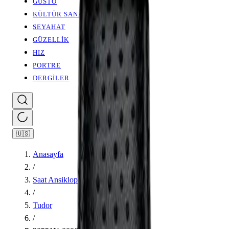
GUSTO
KÜLTÜR SANAT
SEYAHAT
GÜZELLİK
HIZ
PORTRE
DERGİLER
🇺🇸
Anasayfa
/
Saat Ansiklopedisi
/
Tudor
/