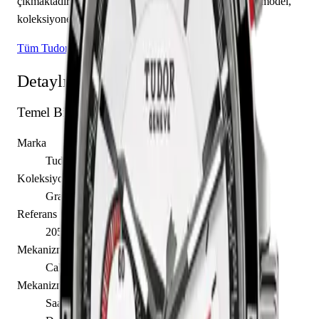
çıkmaktadır. Sınırlı üretim olarak piyasaya sunulan bu model,
koleksiyonerlerin ilgisini çekmektedir.
Tüm Tudor Modelleri
Detaylı Teknik Özellikler
Temel Bilgiler
Marka
Tudor
Koleksiyon
Grantour
Referans
20551N-0006
Mekanizma Adı
Caliber 2892 Flyback
Mekanizma Açıklaması
Saat