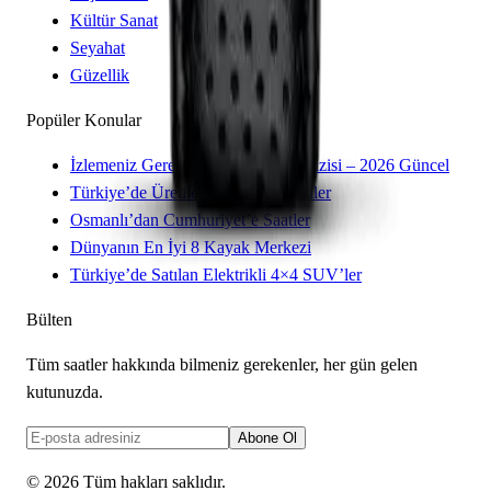
Kültür Sanat
Seyahat
Güzellik
Popüler Konular
İzlemeniz Gereken 15 Yeni Kore Dizisi – 2026 Güncel
Türkiye’de Üretilen Yerli Otomobiller
Osmanlı’dan Cumhuriyet’e Saatler
Dünyanın En İyi 8 Kayak Merkezi
Türkiye’de Satılan Elektrikli 4×4 SUV’ler
Bülten
Tüm saatler hakkında bilmeniz gerekenler, her gün gelen
kutunuzda.
Abone Ol
©
2026
Tüm hakları saklıdır.