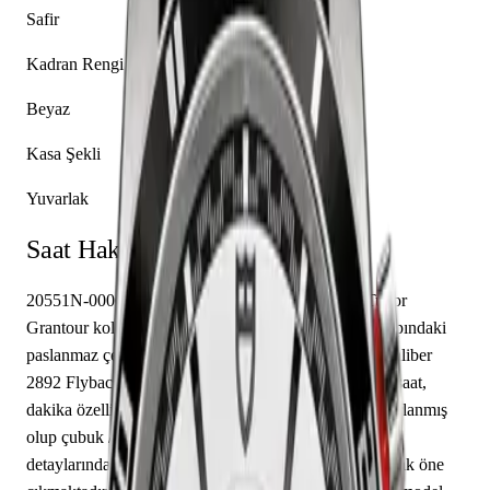
Safir
Kadran Rengi
Beyaz
Kasa Şekli
Yuvarlak
Saat Hakkında
20551N-0006 referansıyla tanımlanan bu model, Tudor
Grantour koleksiyonunun bir parçasıdır. 42.00 mm çapındaki
paslanmaz çelik kasası safir cam ile korunmaktadır. Caliber
2892 Flyback mekanizma ile donatılmış olan bu saat, saat,
dakika özelliklerine sahiptir. Kadran beyaz renkte tasarlanmış
olup çubuk / nokta indekslerle tamamlanmıştır. Teknik
detaylarında 150.00 m su geçirmezlik, kapalı arka kapak öne