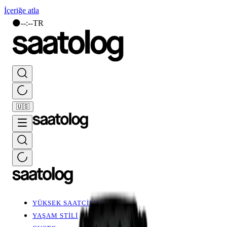
İçeriğe atla
🌑
--
:
--
TR
🇺🇸
YÜKSEK SAATÇİLİK
YAŞAM STİLİ