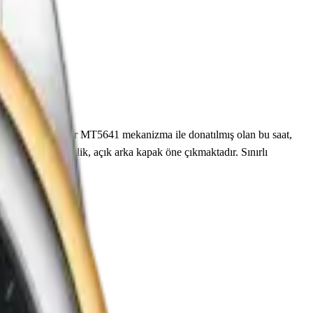
ştir. Tudor caliber MT5641 mekanizma ile donatılmış olan bu saat,
.00 m su geçirmezlik, açık arka kapak öne çıkmaktadır. Sınırlı