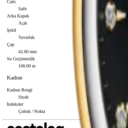
Cam
Safir
Arka Kapak
Açık
Şekil
Yuvarlak
Çap
42.00 mm
Su Geçirmezlik
100.00 m
Kadran
Kadran Rengi
Siyah
İndeksler
Çubuk / Nokta