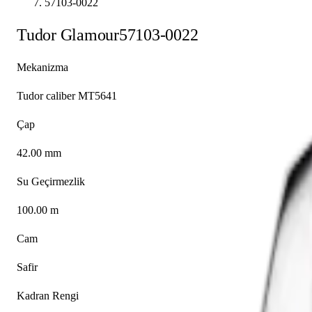
57103-0022
Tudor
Glamour
57103-0022
Mekanizma
Tudor caliber MT5641
Çap
42.00 mm
Su Geçirmezlik
100.00 m
Cam
Safir
Kadran Rengi