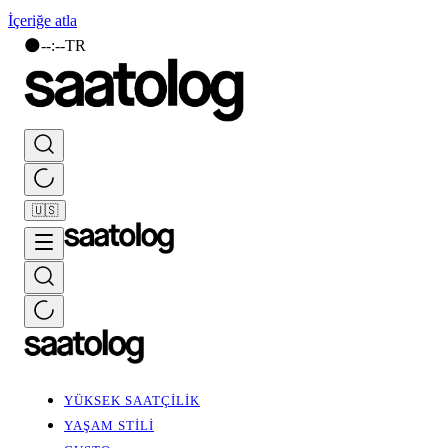
İçeriğe atla
🌑
--
:
--
TR
🇺🇸
YÜKSEK SAATÇİLİK
YAŞAM STİLİ