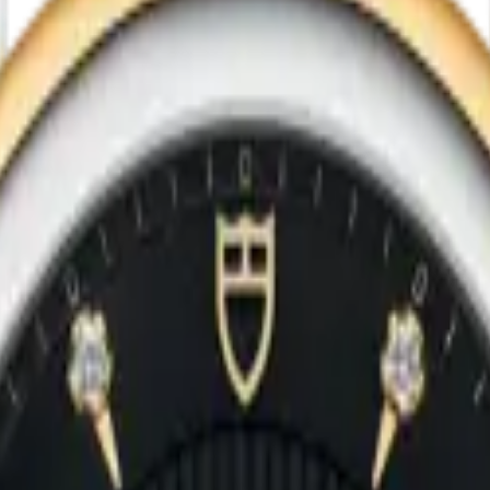
iyonunun bir parçasıdır. Saatin kasa çapı 42.00 mm olarak belirlenmi
ş olup çubuk / nokta indekslerle tamamlanmıştır. Teknik detaylarında 100
 çekmektedir.