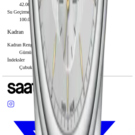
42.00 mm
Su Geçirmezlik
100.00 m
Kadran
Kadran Rengi
Gümüş
İndeksler
Çubuk / Nokta