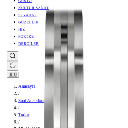
GUSTO
KÜLTÜR SANAT
SEYAHAT
GÜZELLİK
HIZ
PORTRE
DERGİLER
🇺🇸
Anasayfa
/
Saat Ansiklopedisi
/
Tudor
/