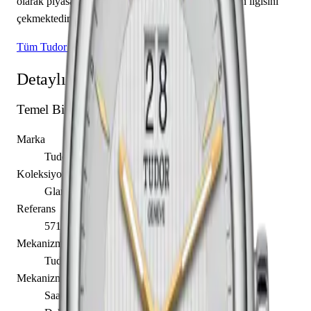
olarak piyasaya sunulan bu model, koleksiyonerlerin ilgisini
çekmektedir.
Tüm Tudor Modelleri
Detaylı Teknik Özellikler
Temel Bilgiler
Marka
Tudor
Koleksiyon
Glamour
Referans
57100-0002
Mekanizma Adı
Tudor caliber MT5641
Mekanizma Açıklaması
Saat