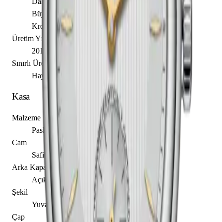
Dakika
Büyük Tarih
Kronometre
Üretim Yılı
2018
Sınırlı Üretim
Hayır
Kasa
Malzeme
Paslanmaz Çelik
Cam
Safir
Arka Kapak
Açık
Şekil
Yuvarlak
Çap