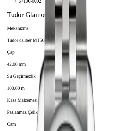
57100-0002
Tudor
Glamour
57100-0002
Mekanizma
Tudor caliber MT5641
Çap
42.00 mm
Su Geçirmezlik
100.00 m
Kasa Malzemesi
Paslanmaz Çelik
Cam