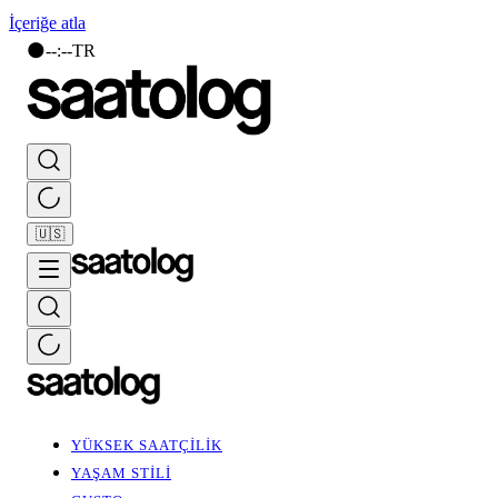
İçeriğe atla
🌑
--
:
--
TR
🇺🇸
YÜKSEK SAATÇİLİK
YAŞAM STİLİ