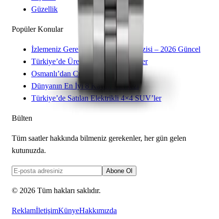
Güzellik
Popüler Konular
İzlemeniz Gereken 15 Yeni Kore Dizisi – 2026 Güncel
Türkiye’de Üretilen Yerli Otomobiller
Osmanlı’dan Cumhuriyet’e Saatler
Dünyanın En İyi 8 Kayak Merkezi
Türkiye’de Satılan Elektrikli 4×4 SUV’ler
Bülten
Tüm saatler hakkında bilmeniz gerekenler, her gün gelen
kutunuzda.
Abone Ol
©
2026
Tüm hakları saklıdır.
Reklam
İletişim
Künye
Hakkımızda