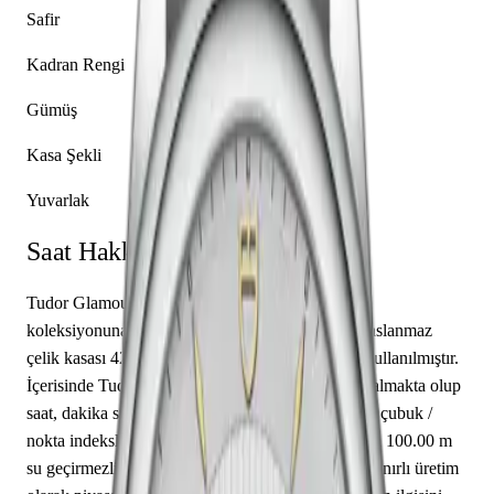
Safir
Kadran Rengi
Gümüş
Kasa Şekli
Yuvarlak
Saat Hakkında
Tudor Glamour 57100-0002, markanın Glamour
koleksiyonuna ait bir kol saati modelidir. Saatin paslanmaz
çelik kasası 42.00 mm çapa sahip olup safir cam kullanılmıştır.
İçerisinde Tudor caliber MT5641 mekanizma yer almakta olup
saat, dakika sunmaktadır. Gümüş kadranı üzerinde çubuk /
nokta indeksler yer almaktadır. Teknik detaylarında 100.00 m
su geçirmezlik, açık arka kapak öne çıkmaktadır. Sınırlı üretim