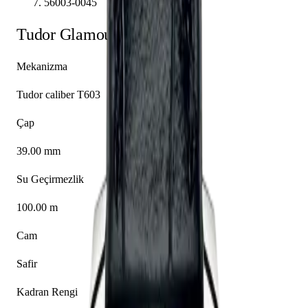
56003-0045
Tudor
Glamour
56003-0045
Mekanizma
Tudor caliber T603
Çap
39.00 mm
Su Geçirmezlik
100.00 m
Cam
Safir
Kadran Rengi