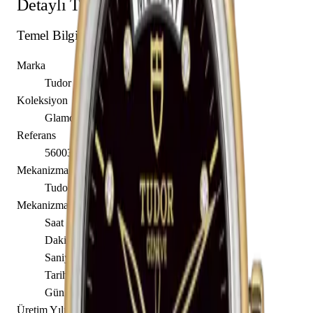
Detaylı Teknik Özellikler
Temel Bilgiler
Marka
Tudor
Koleksiyon
Glamour
Referans
56003-0045
Mekanizma Adı
Tudor caliber T603
Mekanizma Açıklaması
Saat
Dakika
Saniye
Tarih
Gün
Üretim Yılı