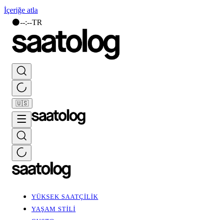
İçeriğe atla
🌑
--
:
--
TR
🇺🇸
YÜKSEK SAATÇİLİK
YAŞAM STİLİ