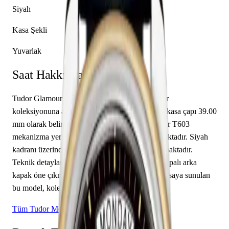
Siyah
Kasa Şekli
Yuvarlak
Saat Hakkında
Tudor Glamour 56003-0045, markanın Glamour
koleksiyonuna ait bir kol saati modelidir. Saatin kasa çapı 39.00
mm olarak belirlenmiştir. İçerisinde Tudor caliber T603
mekanizma yer almakta olup saat, dakika sunmaktadır. Siyah
kadranı üzerinde taşlı i̇ndeksler indeksler yer almaktadır.
Teknik detaylarında 100.00 m su geçirmezlik, kapalı arka
kapak öne çıkmaktadır. Sınırlı üretim olarak piyasaya sunulan
bu model, koleksiyonerlerin ilgisini çekmektedir.
Tüm Tudor Modelleri