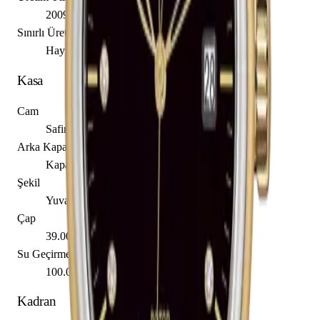
2009
Sınırlı Üretim
Hayır
Kasa
Cam
Safir
Arka Kapak
Kapalı
Şekil
Yuvarlak
Çap
39.00 mm
Su Geçirmezlik
100.00 m
Kadran