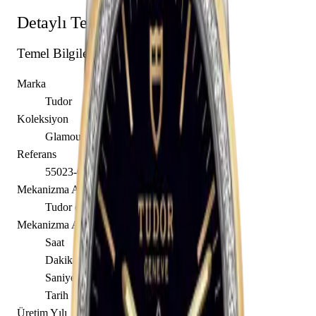
Detaylı Teknik Özellikler
Temel Bilgiler
Marka
Tudor
Koleksiyon
Glamour
Referans
55023-0021
Mekanizma Adı
Tudor caliber T601
Mekanizma Açıklaması
Saat
Dakika
Saniye
Tarih
Üretim Yılı