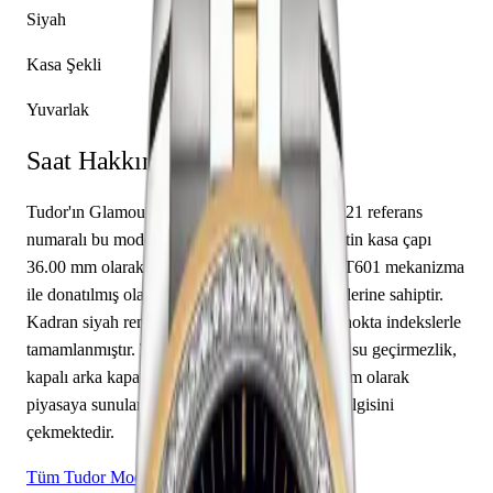
Siyah
Kasa Şekli
Yuvarlak
Saat Hakkında
Tudor'ın Glamour koleksiyonundan 55023-0021 referans
numaralı bu model, seçkin bir kol saatidir. Saatin kasa çapı
36.00 mm olarak belirlenmiştir. Tudor caliber T601 mekanizma
ile donatılmış olan bu saat, saat, dakika özelliklerine sahiptir.
Kadran siyah renkte tasarlanmış olup çubuk / nokta indekslerle
tamamlanmıştır. Teknik detaylarında 100.00 m su geçirmezlik,
kapalı arka kapak öne çıkmaktadır. Sınırlı üretim olarak
piyasaya sunulan bu model, koleksiyonerlerin ilgisini
çekmektedir.
Tüm Tudor Modelleri