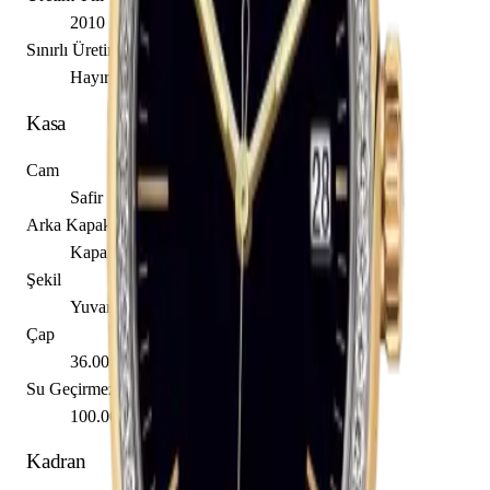
2010
Sınırlı Üretim
Hayır
Kasa
Cam
Safir
Arka Kapak
Kapalı
Şekil
Yuvarlak
Çap
36.00 mm
Su Geçirmezlik
100.00 m
Kadran