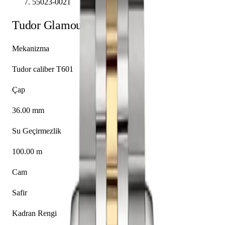
55023-0021
Tudor
Glamour
55023-0021
Mekanizma
Tudor caliber T601
Çap
36.00 mm
Su Geçirmezlik
100.00 m
Cam
Safir
Kadran Rengi