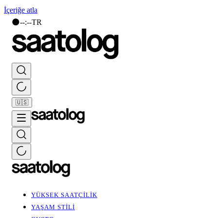
İçeriğe atla
🌑
--
:
--
TR
🇺🇸
YÜKSEK SAATÇİLİK
YAŞAM STİLİ