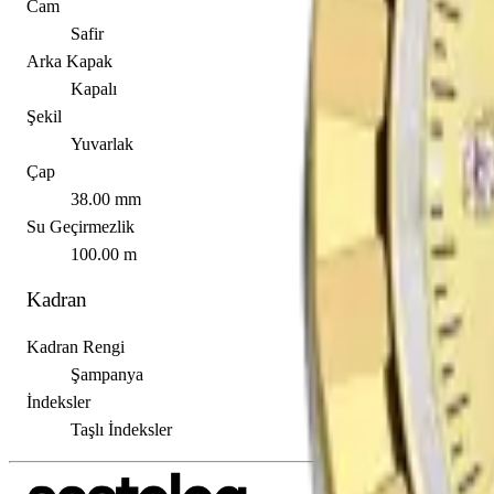
Cam
Safir
Arka Kapak
Kapalı
Şekil
Yuvarlak
Çap
38.00 mm
Su Geçirmezlik
100.00 m
Kadran
Kadran Rengi
Şampanya
İndeksler
Taşlı İndeksler