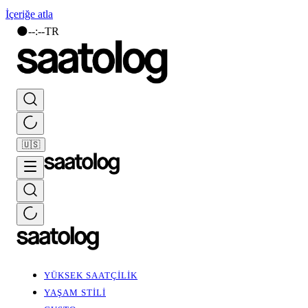
İçeriğe atla
🌑
--
:
--
TR
🇺🇸
YÜKSEK SAATÇİLİK
YAŞAM STİLİ