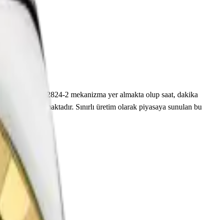
çerisinde Caliber 2824-2 mekanizma yer almakta olup saat, dakika
a kapak öne çıkmaktadır. Sınırlı üretim olarak piyasaya sunulan bu