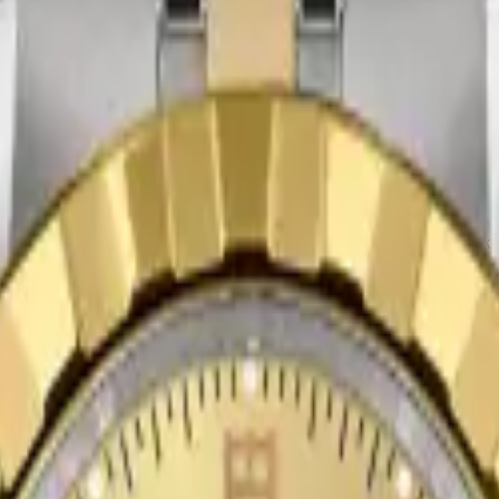
ol saati modelidir. Saatin kasa çapı 38.00 mm olarak belirlenmiştir. İ
er almaktadır. Teknik detaylarında 100.00 m su geçirmezlik, kapalı ark