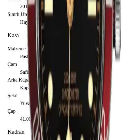
2018
Sınırlı Üretim
Hayır
Kasa
Malzeme
Paslanmaz Çelik
Cam
Safir
Arka Kapak
Kapalı
Şekil
Yuvarlak
Çap
41.00 mm
Kadran