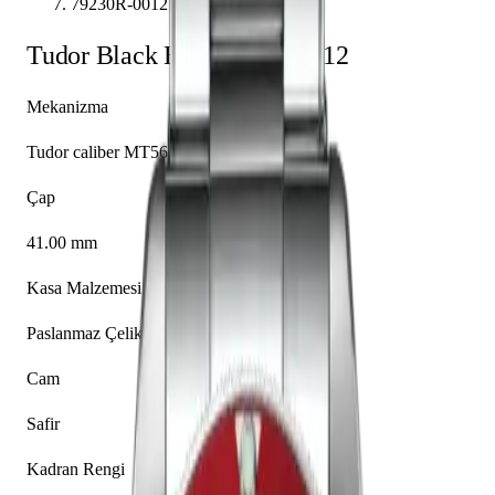
79230R-0012
Tudor
Black Bay
79230R-0012
Mekanizma
Tudor caliber MT5602
Çap
41.00 mm
Kasa Malzemesi
Paslanmaz Çelik
Cam
Safir
Kadran Rengi