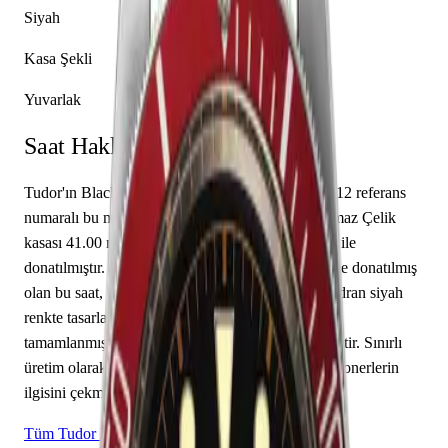
Siyah
Kasa Şekli
Yuvarlak
Saat Hakkında
Tudor'ın Black Bay koleksiyonundan 79230R-0012 referans
numaralı bu model, seçkin bir kol saatidir. Paslanmaz Çelik
kasası 41.00 mm çapında tasarlanmış ve safir cam ile
donatılmıştır. Tudor caliber MT5602 mekanizma ile donatılmış
olan bu saat, saat, dakika özelliklerine sahiptir. Kadran siyah
renkte tasarlanmış olup çubuk / nokta indekslerle
tamamlanmıştır. Kapalı arka kapak özelliğine sahiptir. Sınırlı
üretim olarak piyasaya sunulan bu model, koleksiyonerlerin
ilgisini çekmektedir.
Tüm Tudor Modelleri