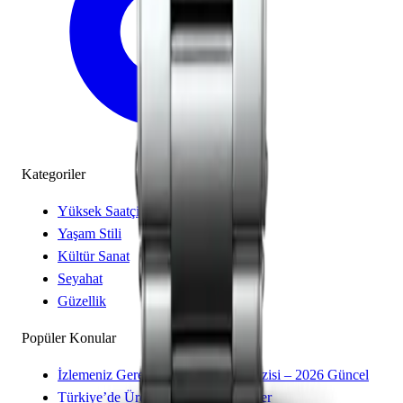
Kategoriler
Yüksek Saatçilik
Yaşam Stili
Kültür Sanat
Seyahat
Güzellik
Popüler Konular
İzlemeniz Gereken 15 Yeni Kore Dizisi – 2026 Güncel
Türkiye’de Üretilen Yerli Otomobiller