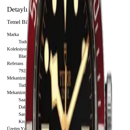
Detaylı Teknik Özellikler
Temel Bilgiler
Marka
Tudor
Koleksiyon
Black Bay
Referans
79230R-0012
Mekanizma Adı
Tudor caliber MT5602
Mekanizma Açıklaması
Saat
Dakika
Saniye
Kronometre
Üretim Yılı