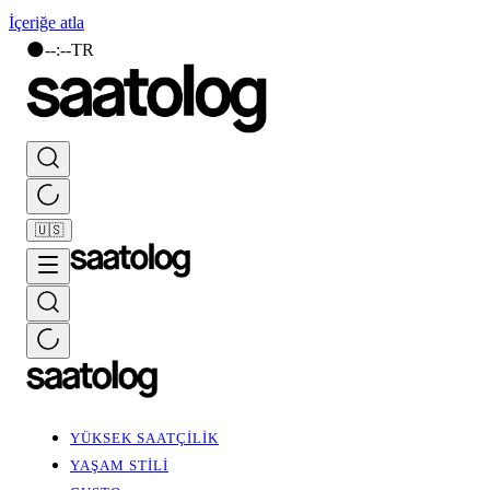
İçeriğe atla
🌑
--
:
--
TR
🇺🇸
YÜKSEK SAATÇİLİK
YAŞAM STİLİ