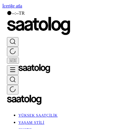
İçeriğe atla
🌑
--
:
--
TR
🇺🇸
YÜKSEK SAATÇİLİK
YAŞAM STİLİ