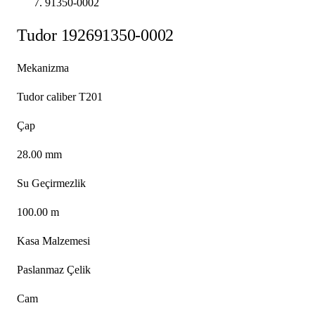
91350-0002
Tudor
1926
91350-0002
Mekanizma
Tudor caliber T201
Çap
28.00 mm
Su Geçirmezlik
100.00 m
Kasa Malzemesi
Paslanmaz Çelik
Cam