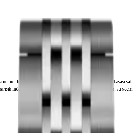
onunun bir parçasıdır. 28.00 mm çapındaki paslanmaz çelik kasası safi
arışık indeksler yer almaktadır. Teknik detaylarında 100.00 m su geçirm