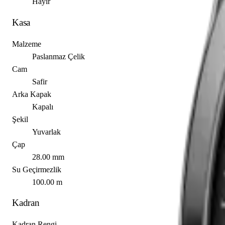
Hayır
Kasa
Malzeme
Paslanmaz Çelik
Cam
Safir
Arka Kapak
Kapalı
Şekil
Yuvarlak
Çap
28.00 mm
Su Geçirmezlik
100.00 m
Kadran
Kadran Rengi