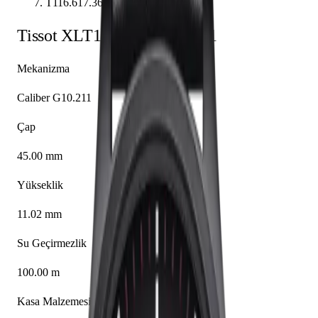
T116.617.36.051.01
Tissot
XL
T116.617.36.051.01
Mekanizma
Caliber G10.211
Çap
45.00 mm
Yükseklik
11.02 mm
Su Geçirmezlik
100.00 m
Kasa Malzemesi