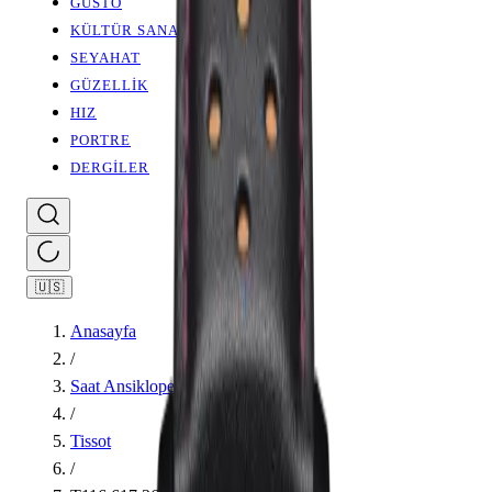
GUSTO
KÜLTÜR SANAT
SEYAHAT
GÜZELLİK
HIZ
PORTRE
DERGİLER
🇺🇸
Anasayfa
/
Saat Ansiklopedisi
/
Tissot
/