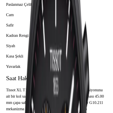
Paslanmaz Çelik
Cam
Safir
Kadran Rengi
Siyah
Kasa Şekli
Yuvarlak
Saat Hakkında
Tissot XL T116.617.36.051.01, markanın XL koleksiyonuna
ait bir kol saati modelidir. Saatin paslanmaz çelik kasası 45.00
mm çapa sahip olup safir cam kullanılmıştır. Caliber G10.211
mekanizma ile donatılmış olan bu saat, saat, dakika