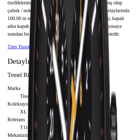
özelliklerine sahiptir. Kadran siyah renkte tasarlanmış olup
çubuk / nokta indekslerle tamamlanmıştır. Teknik detaylarında
100.00 m su geçirmezlik, 11.02 mm kasa yüksekliği, kapalı
arka kapak öne çıkmaktadır. Sınırlı üretim olarak piyasaya
sunulan bu model, koleksiyonerlerin ilgisini çekmektedir.
Tüm Tissot Modelleri
Detaylı Teknik Özellikler
Temel Bilgiler
Marka
Tissot
Koleksiyon
XL
Referans
T116.617.36.051.01
Mekanizma Adı