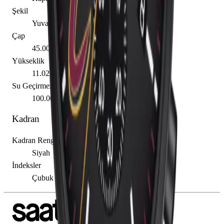
Şekil
Yuvarlak
Çap
45.00 mm
Yükseklik
11.02 mm
Su Geçirmezlik
100.00 m
Kadran
Kadran Rengi
Siyah
İndeksler
Çubuk / Nokta