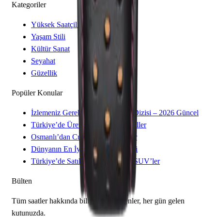
Kategoriler
Yüksek Saatçilik
Yaşam Stili
Kültür Sanat
Seyahat
Güzellik
Popüler Konular
İzlemeniz Gereken 15 Yeni Kore Dizisi – 2026 Güncel
Türkiye’de Üretilen Yerli Otomobiller
Osmanlı’dan Cumhuriyet’e Saatler
Dünyanın En İyi 8 Kayak Merkezi
Türkiye’de Satılan Elektrikli 4×4 SUV’ler
Bülten
Tüm saatler hakkında bilmeniz gerekenler, her gün gelen
kutunuzda.