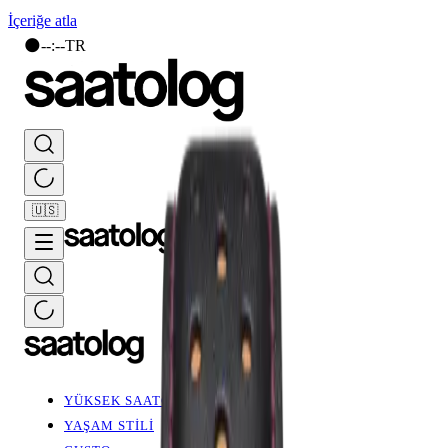
İçeriğe atla
🌑
--
:
--
TR
🇺🇸
YÜKSEK SAATÇİLİK
YAŞAM STİLİ