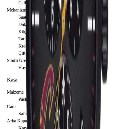
Caliber G10.211
Mekanizma Açıklaması
Saat
Dakika
Küçük Saniye
Tarih
Kronograf
Çift Zaman Ölçer
Sınırlı Üretim
Hayır
Kasa
Malzeme
Paslanmaz Çelik
Cam
Safir
Arka Kapak
Kapalı