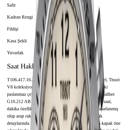
Safir
Kadran Rengi
Fildişi
Kasa Şekli
Yuvarlak
Saat Hakkında
T106.417.16.262.00 referansıyla tanımlanan bu model, Tissot
V8 koleksiyonunun bir parçasıdır. 42.50 mm çapındaki
paslanmaz çelik kasası safir cam ile korunmaktadır. Caliber
G10.212 AB mekanizma ile donatılmış olan bu saat, saat,
dakika özelliklerine sahiptir. Kadran fildişi renkte tasarlanmış
olup arap rakamı indekslerle tamamlanmıştır. Teknik
detaylarında 11.20 mm kasa yüksekliği, kapalı arka kapak öne