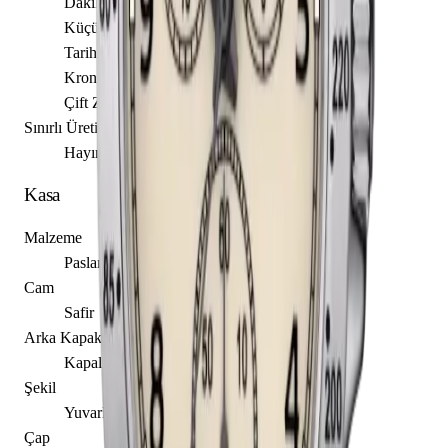
Dakika
Küçük Saniye
Tarih
Kronograf
Çift Zaman Ölçer
Sınırlı Üretim
Hayır
Kasa
Malzeme
Paslanmaz Çelik
Cam
Safir
Arka Kapak
Kapalı
Şekil
Yuvarlak
Çap