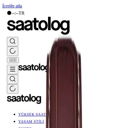
İçeriğe atla
🌑
--
:
--
TR
🇺🇸
YÜKSEK SAATÇİLİK
YAŞAM STİLİ