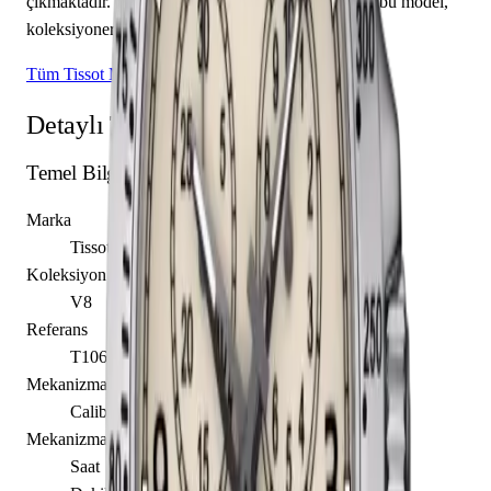
çıkmaktadır. Sınırlı üretim olarak piyasaya sunulan bu model,
koleksiyonerlerin ilgisini çekmektedir.
Tüm Tissot Modelleri
Detaylı Teknik Özellikler
Temel Bilgiler
Marka
Tissot
Koleksiyon
V8
Referans
T106.417.16.262.00
Mekanizma Adı
Caliber G10.212 AB
Mekanizma Açıklaması
Saat