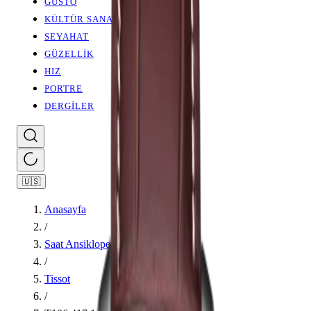
GUSTO
KÜLTÜR SANAT
SEYAHAT
GÜZELLİK
HIZ
PORTRE
DERGİLER
🇺🇸
Anasayfa
/
Saat Ansiklopedisi
/
Tissot
/