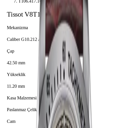
T106.417.16.262.00
Tissot
V8
T106.417.16.262.00
Mekanizma
Caliber G10.212 AB
Çap
42.50 mm
Yükseklik
11.20 mm
Kasa Malzemesi
Paslanmaz Çelik
Cam