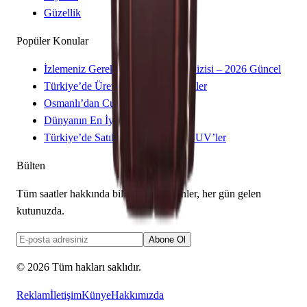
Güzellik
Popüler Konular
İzlemeniz Gereken 15 Yeni Kore Dizisi – 2026 Güncel
Türkiye’de Üretilen Yerli Otomobiller
Osmanlı’dan Cumhuriyet’e Saatler
Dünyanın En İyi 8 Kayak Merkezi
Türkiye’de Satılan Elektrikli 4×4 SUV’ler
Bülten
Tüm saatler hakkında bilmeniz gerekenler, her gün gelen
kutunuzda.
Abone Ol
©
2026
Tüm hakları saklıdır.
Reklam
İletişim
Künye
Hakkımızda