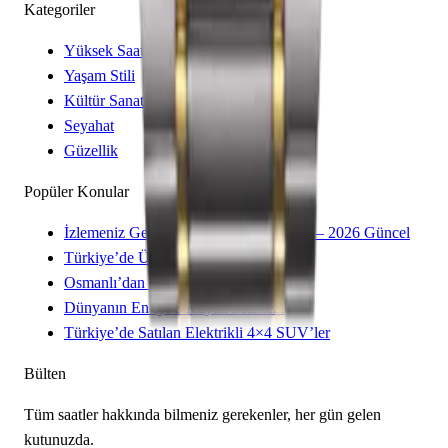
Kategoriler
Yüksek Saatçilik
Yaşam Stili
Kültür Sanat
Seyahat
Güzellik
Popüler Konular
İzlemeniz Gereken 15 Yeni Kore Dizisi – 2026 Güncel
Türkiye’de Üretilen Yerli Otomobiller
Osmanlı’dan Cumhuriyet’e Saatler
Dünyanın En İyi 8 Kayak Merkezi
Türkiye’de Satılan Elektrikli 4×4 SUV’ler
Bülten
Tüm saatler hakkında bilmeniz gerekenler, her gün gelen
kutunuzda.