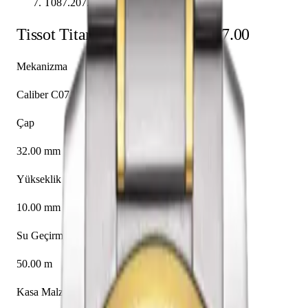
T087.207.55.117.00
Tissot
Titanium
T087.207.55.117.00
Mekanizma
Caliber C07.111
Çap
32.00 mm
Yükseklik
10.00 mm
Su Geçirmezlik
50.00 m
Kasa Malzemesi