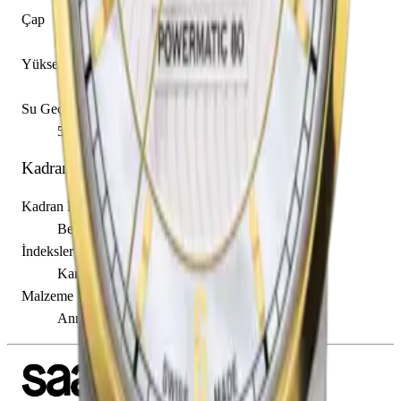
Çap
32.00 mm
Yükseklik
10.00 mm
Su Geçirmezlik
50.00 m
Kadran
Kadran Rengi
Beyaz
İndeksler
Karışık
Malzeme
Anne İncisi