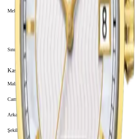
Caliber C07.111
Mekanizma Açıklaması
Saat
Dakika
Saniye
Tarih
Sınırlı Üretim
Hayır
Kasa
Malzeme
Titanyum
Cam
Safir
Arka Kapak
Açık
Şekil
Yuvarlak