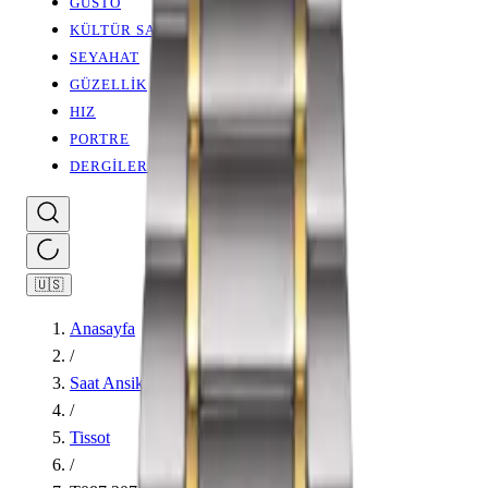
GUSTO
KÜLTÜR SANAT
SEYAHAT
GÜZELLİK
HIZ
PORTRE
DERGİLER
🇺🇸
Anasayfa
/
Saat Ansiklopedisi
/
Tissot
/