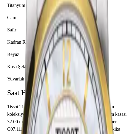
Titanyum
Cam
Safir
Kadran Rengi
Beyaz
Kasa Şekli
Yuvarlak
Saat Hakkında
Tissot Titanium T087.207.55.117.00, markanın Titanium
koleksiyonuna ait bir kol saati modelidir. Saatin titanyum kasası
32.00 mm çapa sahip olup safir cam kullanılmıştır. Caliber
C07.111 mekanizma ile donatılmış olan bu saat, saat, dakika