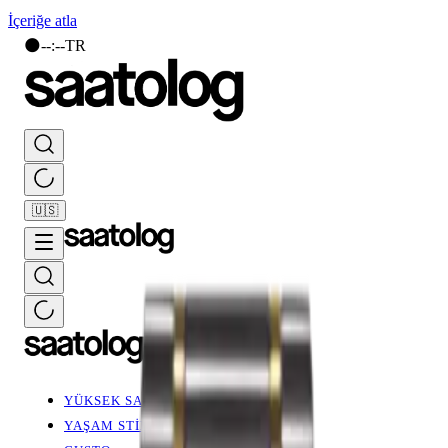
İçeriğe atla
🌑
--
:
--
TR
🇺🇸
YÜKSEK SAATÇİLİK
YAŞAM STİLİ