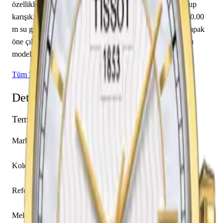
özelliklerine sahiptir. Kadran beyaz renkte tasarlanmış olup
karışık indekslerle tamamlanmıştır. Teknik detaylarında 50.00
m su geçirmezlik, 10.00 mm kasa yüksekliği, açık arka kapak
öne çıkmaktadır. Sınırlı üretim olarak piyasaya sunulan bu
model, koleksiyonerlerin ilgisini çekmektedir.
Tüm Tissot Modelleri
Detaylı Teknik Özellikler
Temel Bilgiler
Marka
Tissot
Koleksiyon
Titanium
Referans
T087.207.55.117.00
Mekanizma Adı