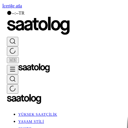
İçeriğe atla
🌑
--
:
--
TR
🇺🇸
YÜKSEK SAATÇİLİK
YAŞAM STİLİ