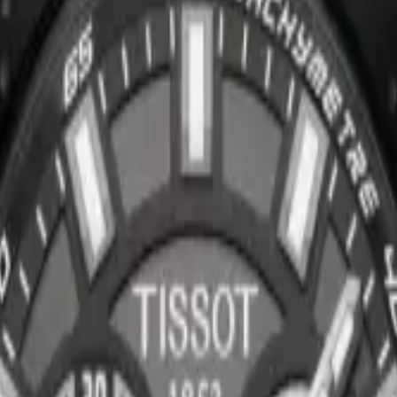
alı bu model, seçkin bir kol saatidir. Paslanmaz Çelik kasası 43.00 mm 
tadır. Gri kadranı üzerinde çubuk / nokta indeksler yer almaktadır. 
oleksiyonerlerin ilgisini çekmektedir.