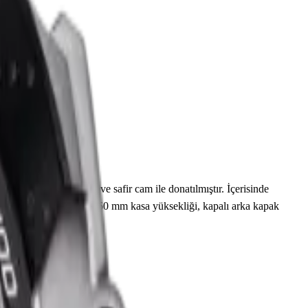
çapında tasarlanmış ve safir cam ile donatılmıştır. İçerisinde
Teknik detaylarında 12.60 mm kasa yüksekliği, kapalı arka kapak