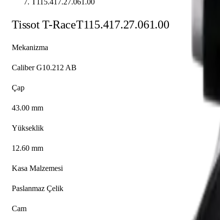
T115.417.27.061.00
Tissot
T-Race
T115.417.27.061.00
Mekanizma
Caliber G10.212 AB
Çap
43.00 mm
Yükseklik
12.60 mm
Kasa Malzemesi
Paslanmaz Çelik
Cam