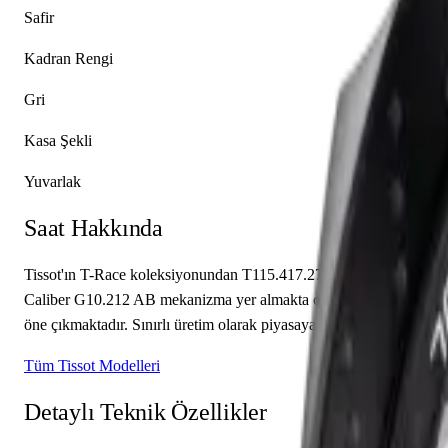
Safir
Kadran Rengi
Gri
Kasa Şekli
Yuvarlak
Saat Hakkında
Tissot'ın T-Race koleksiyonundan T115.417.27.061.00 referans numar
Caliber G10.212 AB mekanizma yer almakta olup saat, dakika sunmak
öne çıkmaktadır. Sınırlı üretim olarak piyasaya sunulan bu model, k
Tüm Tissot Modelleri
Detaylı Teknik Özellikler