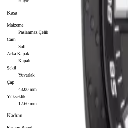
Hayır
Kasa
Malzeme
Paslanmaz Çelik
Cam
Safir
Arka Kapak
Kapalı
Şekil
Yuvarlak
Çap
43.00 mm
Yükseklik
12.60 mm
Kadran
Kadran Rengi