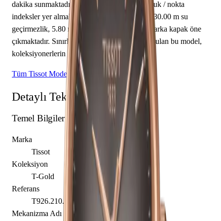
dakika sunmaktadır. Gri kadranı üzerinde çubuk / nokta
indeksler yer almaktadır. Teknik detaylarında 30.00 m su
geçirmezlik, 5.80 mm kasa yüksekliği, kapalı arka kapak öne
çıkmaktadır. Sınırlı üretim olarak piyasaya sunulan bu model,
koleksiyonerlerin ilgisini çekmektedir.
Tüm Tissot Modelleri
Detaylı Teknik Özellikler
Temel Bilgiler
Marka
Tissot
Koleksiyon
T-Gold
Referans
T926.210.76.061.00
Mekanizma Adı