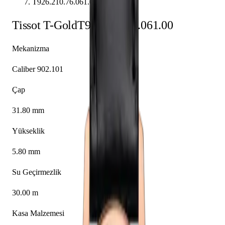
T926.210.76.061.00
Tissot
T-Gold
T926.210.76.061.00
Mekanizma
Caliber 902.101
Çap
31.80 mm
Yükseklik
5.80 mm
Su Geçirmezlik
30.00 m
Kasa Malzemesi