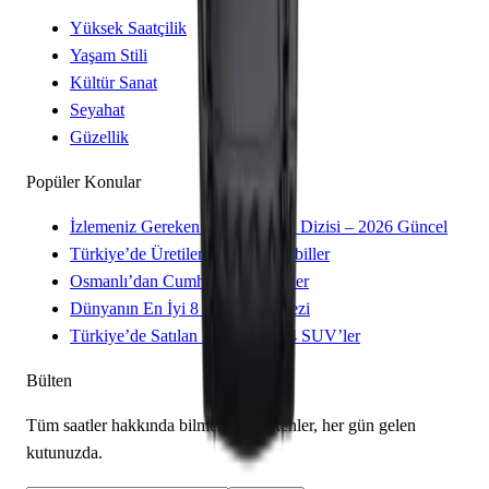
Yüksek Saatçilik
Yaşam Stili
Kültür Sanat
Seyahat
Güzellik
Popüler Konular
İzlemeniz Gereken 15 Yeni Kore Dizisi – 2026 Güncel
Türkiye’de Üretilen Yerli Otomobiller
Osmanlı’dan Cumhuriyet’e Saatler
Dünyanın En İyi 8 Kayak Merkezi
Türkiye’de Satılan Elektrikli 4×4 SUV’ler
Bülten
Tüm saatler hakkında bilmeniz gerekenler, her gün gelen
kutunuzda.