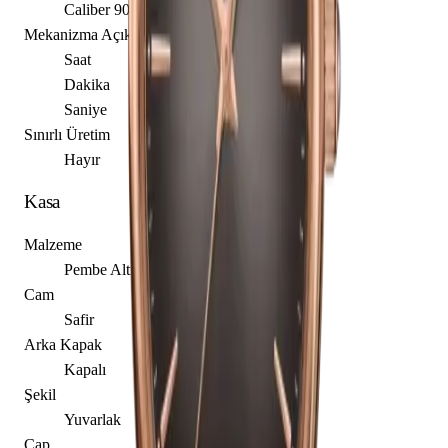
Caliber 902.101
Mekanizma Açıklaması
Saat
Dakika
Saniye
Sınırlı Üretim
Hayır
Kasa
Malzeme
Pembe Altın
Cam
Safir
Arka Kapak
Kapalı
Şekil
Yuvarlak
Çap