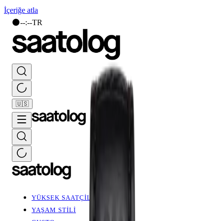
İçeriğe atla
🌑
--
:
--
TR
🇺🇸
YÜKSEK SAATÇİLİK
YAŞAM STİLİ