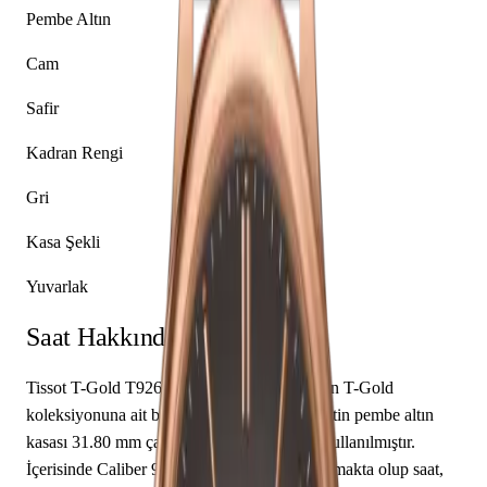
Pembe Altın
Cam
Safir
Kadran Rengi
Gri
Kasa Şekli
Yuvarlak
Saat Hakkında
Tissot T-Gold T926.210.76.061.00, markanın T-Gold
koleksiyonuna ait bir kol saati modelidir. Saatin pembe altın
kasası 31.80 mm çapa sahip olup safir cam kullanılmıştır.
İçerisinde Caliber 902.101 mekanizma yer almakta olup saat,