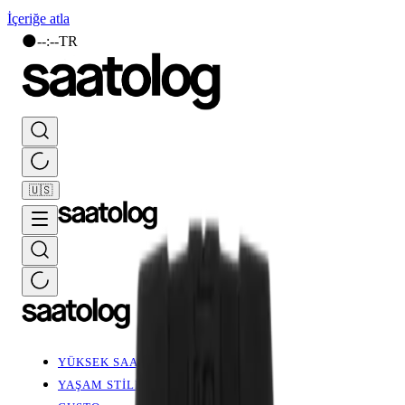
İçeriğe atla
🌑
--
:
--
TR
🇺🇸
YÜKSEK SAATÇİLİK
YAŞAM STİLİ