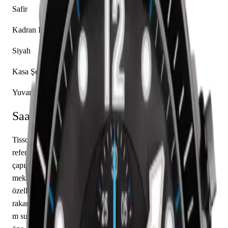
Safir
Kadran Rengi
Siyah
Kasa Şekli
Yuvarlak
Saat Hakkında
Tissot'ın Seastar koleksiyonundan T066.427.17.057.02
referans numaralı bu model, seçkin bir kol saatidir. Saatin kasa
çapı 48.00 mm olarak belirlenmiştir. Caliber C01.211
mekanizma ile donatılmış olan bu saat, saat, dakika
özelliklerine sahiptir. Kadran siyah renkte tasarlanmış olup arap
rakamı indekslerle tamamlanmıştır. Teknik detaylarında 300.00
m su geçirmezlik, 17.28 mm kasa yüksekliği, açık arka kapak