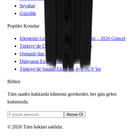
Seyahat
Güzellik
Popüler Konular
İzlemeniz Gereken 15 Yeni Kore Dizisi – 2026 Güncel
Türkiye’de Üretilen Yerli Otomobiller
Osmanlı’dan Cumhuriyet’e Saatler
Dünyanın En İyi 8 Kayak Merkezi
Türkiye’de Satılan Elektrikli 4×4 SUV’ler
Bülten
Tüm saatler hakkında bilmeniz gerekenler, her gün gelen
kutunuzda.
Abone Ol
©
2026
Tüm hakları saklıdır.