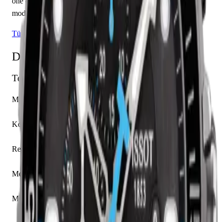
öne çıkmaktadır. Sınırlı üretim olarak piyasaya sunulan bu
model, koleksiyonerlerin ilgisini çekmektedir.
Tüm Tissot Modelleri
Detaylı Teknik Özellikler
Temel Bilgiler
Marka
Tissot
Koleksiyon
Seastar
Referans
T066.427.17.057.02
Mekanizma Adı
Caliber C01.211
Mekanizma Açıklaması
Saat