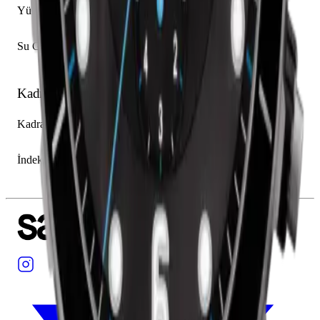
Yükseklik
17.28 mm
Su Geçirmezlik
300.00 m
Kadran
Kadran Rengi
Siyah
İndeksler
Arap Rakamı