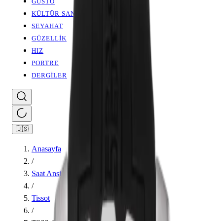
GUSTO
KÜLTÜR SANAT
SEYAHAT
GÜZELLİK
HIZ
PORTRE
DERGİLER
🇺🇸
Anasayfa
/
Saat Ansiklopedisi
/
Tissot
/