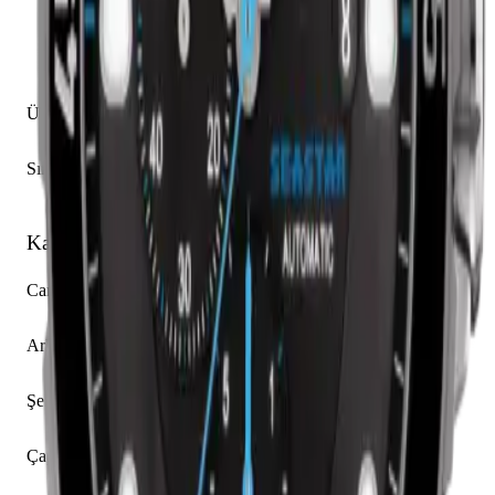
Dakika
Küçük Saniye
Tarih
Kronograf
Üretim Yılı
2014
Sınırlı Üretim
Hayır
Kasa
Cam
Safir
Arka Kapak
Açık
Şekil
Yuvarlak
Çap
48.00 mm