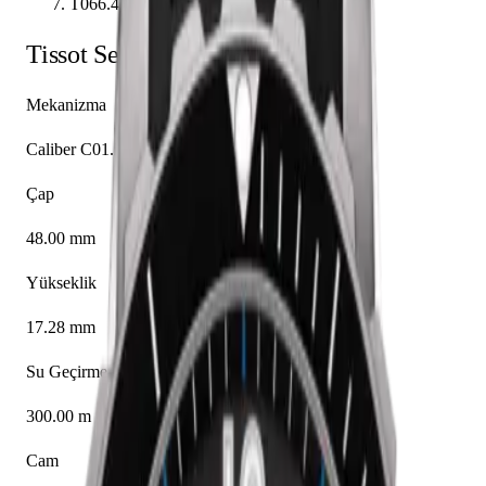
T066.427.17.057.02
Tissot
Seastar
T066.427.17.057.02
Mekanizma
Caliber C01.211
Çap
48.00 mm
Yükseklik
17.28 mm
Su Geçirmezlik
300.00 m
Cam