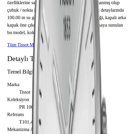
özelliklerine sahiptir. Kadran gümüş renkte tasarlanmış olup
çubuk / nokta indekslerle tamamlanmıştır. Teknik detaylarında
100.00 m su geçirmezlik, 9.00 mm kasa yüksekliği, kapalı arka
kapak öne çıkmaktadır. Sınırlı üretim olarak piyasaya sunulan
bu model, koleksiyonerlerin ilgisini çekmektedir.
Tüm Tissot Modelleri
Detaylı Teknik Özellikler
Temel Bilgiler
Marka
Tissot
Koleksiyon
PR 100
Referans
T101.410.44.031.00
Mekanizma Adı