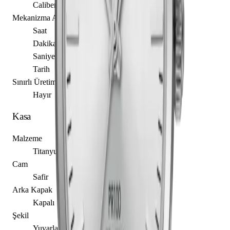
Caliber F06.111
Mekanizma Açıklaması
Saat
Dakika
Saniye
Tarih
Sınırlı Üretim
Hayır
Kasa
Malzeme
Titanyum
Cam
Safir
Arka Kapak
Kapalı
Şekil
Yuvarlak