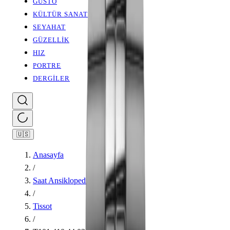
GUSTO
KÜLTÜR SANAT
SEYAHAT
GÜZELLİK
HIZ
PORTRE
DERGİLER
🇺🇸
Anasayfa
/
Saat Ansiklopedisi
/
Tissot
/