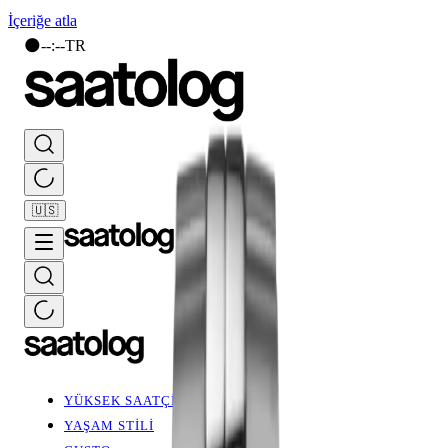
İçeriğe atla
🌑
--
:
--
TR
🇺🇸
YÜKSEK SAATÇİLİK
YAŞAM STİLİ