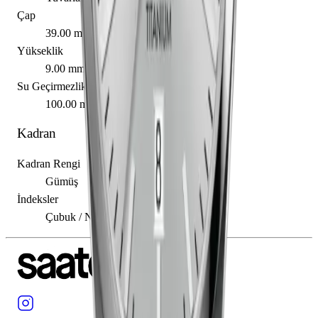
Çap
39.00 mm
Yükseklik
9.00 mm
Su Geçirmezlik
100.00 m
Kadran
Kadran Rengi
Gümüş
İndeksler
Çubuk / Nokta