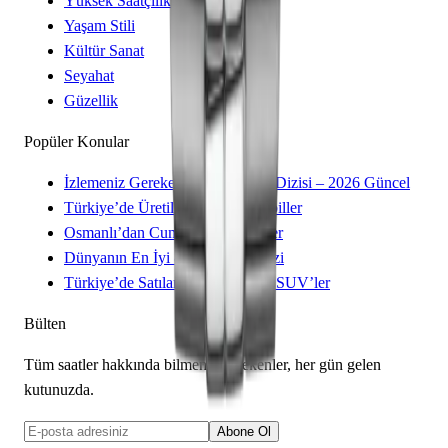
Yüksek Saatçilik
Yaşam Stili
Kültür Sanat
Seyahat
Güzellik
Popüler Konular
İzlemeniz Gereken 15 Yeni Kore Dizisi – 2026 Güncel
Türkiye’de Üretilen Yerli Otomobiller
Osmanlı’dan Cumhuriyet’e Saatler
Dünyanın En İyi 8 Kayak Merkezi
Türkiye’de Satılan Elektrikli 4×4 SUV’ler
Bülten
Tüm saatler hakkında bilmeniz gerekenler, her gün gelen
kutunuzda.
Abone Ol