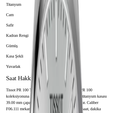
Titanyum
Cam
Safir
Kadran Rengi
Gümüş
Kasa Şekli
Yuvarlak
Saat Hakkında
Tissot PR 100 T101.410.44.031.00, markanın PR 100
koleksiyonuna ait bir kol saati modelidir. Saatin titanyum kasası
39.00 mm çapa sahip olup safir cam kullanılmıştır. Caliber
F06.111 mekanizma ile donatılmış olan bu saat, saat, dakika