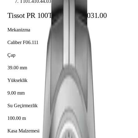
T101.410.44.031.00
Tissot
PR 100
T101.410.44.031.00
Mekanizma
Caliber F06.111
Çap
39.00 mm
Yükseklik
9.00 mm
Su Geçirmezlik
100.00 m
Kasa Malzemesi