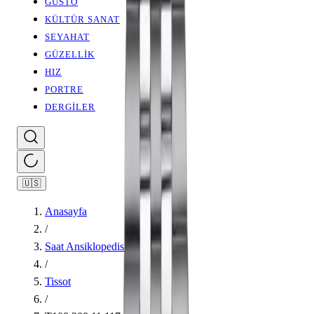
GUSTO
KÜLTÜR SANAT
SEYAHAT
GÜZELLİK
HIZ
PORTRE
DERGİLER
🇺🇸
Anasayfa
/
Saat Ansiklopedisi
/
Tissot
/