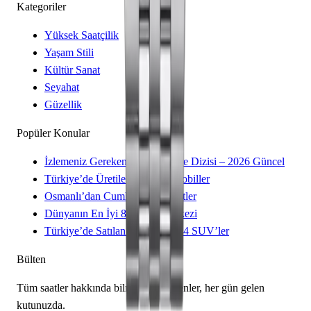
Kategoriler
Yüksek Saatçilik
Yaşam Stili
Kültür Sanat
Seyahat
Güzellik
Popüler Konular
İzlemeniz Gereken 15 Yeni Kore Dizisi – 2026 Güncel
Türkiye’de Üretilen Yerli Otomobiller
Osmanlı’dan Cumhuriyet’e Saatler
Dünyanın En İyi 8 Kayak Merkezi
Türkiye’de Satılan Elektrikli 4×4 SUV’ler
Bülten
Tüm saatler hakkında bilmeniz gerekenler, her gün gelen
kutunuzda.