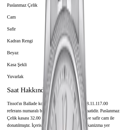
Paslanmaz Çelik
Cam
Safir
Kadran Rengi
Beyaz
Kasa Şekli
Yuvarlak
Saat Hakkında
Tissot'ın Ballade koleksiyonundan T108.208.11.117.00
referans numaralı bu model, seçkin bir kol saatidir. Paslanmaz
Çelik kasası 32.00 mm çapında tasarlanmış ve safir cam ile
donatılmıştır. İçerisinde Caliber C07.811 mekanizma yer