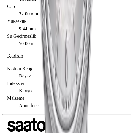
Çap
32.00 mm
Yükseklik
9.44 mm
Su Geçirmezlik
50.00 m
Kadran
Kadran Rengi
Beyaz
İndeksler
Karışık
Malzeme
Anne İncisi