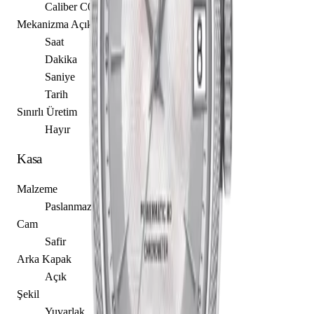
Caliber C07.811
Mekanizma Açıklaması
Saat
Dakika
Saniye
Tarih
Sınırlı Üretim
Hayır
Kasa
Malzeme
Paslanmaz Çelik
Cam
Safir
Arka Kapak
Açık
Şekil
Yuvarlak