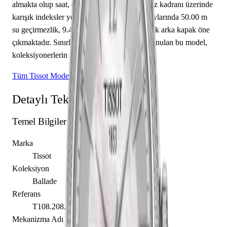
almakta olup saat, dakika sunmaktadır. Beyaz kadranı üzerinde
karışık indeksler yer almaktadır. Teknik detaylarında 50.00 m
su geçirmezlik, 9.44 mm kasa yüksekliği, açık arka kapak öne
çıkmaktadır. Sınırlı üretim olarak piyasaya sunulan bu model,
koleksiyonerlerin ilgisini çekmektedir.
Tüm Tissot Modelleri
Detaylı Teknik Özellikler
Temel Bilgiler
Marka
Tissot
Koleksiyon
Ballade
Referans
T108.208.11.117.00
Mekanizma Adı