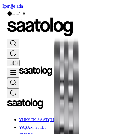
İçeriğe atla
🌑
--
:
--
TR
🇺🇸
YÜKSEK SAATÇİLİK
YAŞAM STİLİ