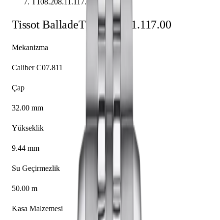
T108.208.11.117.00
Tissot
Ballade
T108.208.11.117.00
Mekanizma
Caliber C07.811
Çap
32.00 mm
Yükseklik
9.44 mm
Su Geçirmezlik
50.00 m
Kasa Malzemesi