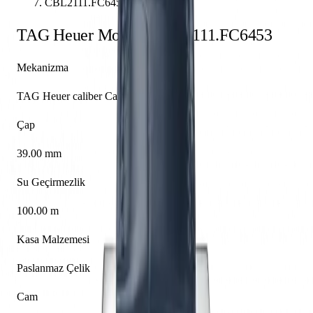
CBL2111.FC6453
TAG Heuer
Monaco
CBL2111.FC6453
Mekanizma
TAG Heuer caliber Calibre Heuer 02
Çap
39.00 mm
Su Geçirmezlik
100.00 m
Kasa Malzemesi
Paslanmaz Çelik
Cam