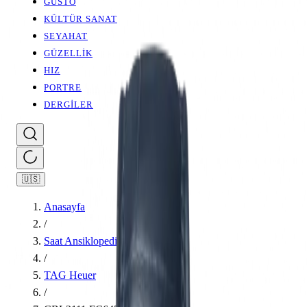
GUSTO
KÜLTÜR SANAT
SEYAHAT
GÜZELLİK
HIZ
PORTRE
DERGİLER
🇺🇸
Anasayfa
/
Saat Ansiklopedisi
/
TAG Heuer
/