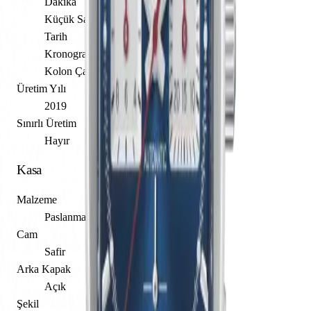
Dakika
Küçük Saniye
Tarih
Kronograf
Kolon Çarkı
Üretim Yılı
2019
Sınırlı Üretim
Hayır
Kasa
Malzeme
Paslanmaz Çelik
Cam
Safir
Arka Kapak
Açık
Şekil