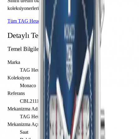
Sınırlı üretim olarak piyasaya sunulan bu model,
koleksiyonerlerin ilgisini çekmektedir.
Tüm TAG Heuer Modelleri
Detaylı Teknik Özellikler
Temel Bilgiler
Marka
TAG Heuer
Koleksiyon
Monaco
Referans
CBL2111.FC6453
Mekanizma Adı
TAG Heuer caliber Calibre Heuer 02
Mekanizma Açıklaması
Saat