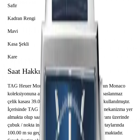
Safir
Kadran Rengi
Mavi
Kasa Şekli
Kare
Saat Hakkında
TAG Heuer Monaco CBL2111.FC6453, markanın Monaco
koleksiyonuna ait bir kol saati modelidir. Saatin paslanmaz
çelik kasası 39.00 mm çapa sahip olup safir cam kullanılmıştır.
İçerisinde TAG Heuer caliber Calibre Heuer 02 mekanizma yer
almakta olup saat, dakika sunmaktadır. Mavi kadranı üzerinde
çubuk / nokta indeksler yer almaktadır. Teknik detaylarında
100.00 m su geçirmezlik, açık arka kapak öne çıkmaktadır.