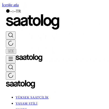
İçeriğe atla
🌑
--
:
--
TR
🇺🇸
YÜKSEK SAATÇİLİK
YAŞAM STİLİ